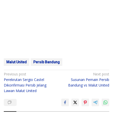
Malut United
Persib Bandung
Post
Previous post
Next post
Perekrutan Sergio Castel
Susunan Pemain Persib
navigation
Dikonfirmasi Persib Jelang
Bandung vs Malut United
Lawan Malut United