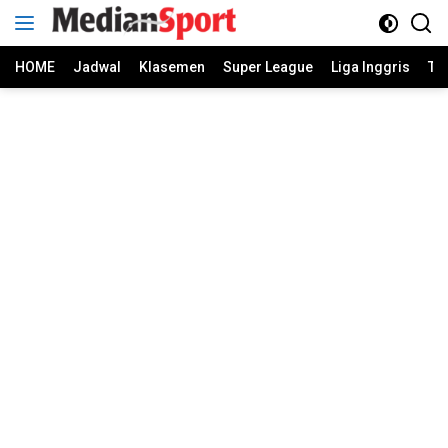
Skip
to
content
HOME
Jadwal
Klasemen
Super League
Liga Inggris
Ti