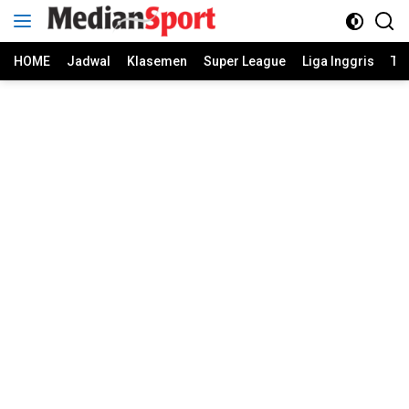
Skip
to
content
HOME
Jadwal
Klasemen
Super League
Liga Inggris
Ti