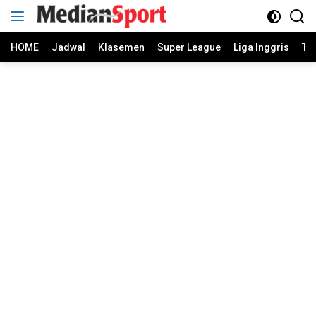
Skip
to
content
HOME
Jadwal
Klasemen
Super League
Liga Inggris
Ti