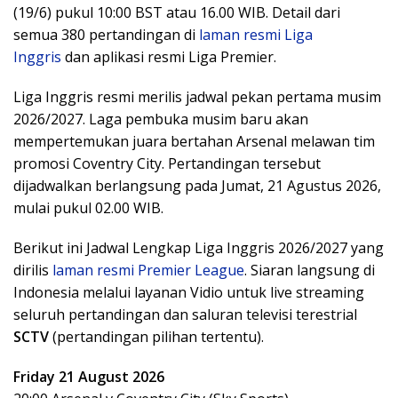
(19/6) pukul 10:00 BST atau 16.00 WIB. Detail dari
semua 380 pertandingan di
laman resmi Liga
Inggris
dan aplikasi resmi Liga Premier.
Liga Inggris resmi merilis jadwal pekan pertama musim
2026/2027. Laga pembuka musim baru akan
mempertemukan juara bertahan Arsenal melawan tim
promosi Coventry City. Pertandingan tersebut
dijadwalkan berlangsung pada Jumat, 21 Agustus 2026,
mulai pukul 02.00 WIB.
Berikut ini Jadwal Lengkap Liga Inggris 2026/2027 yang
dirilis
laman resmi Premier League
. Siaran langsung di
Indonesia melalui layanan Vidio untuk live streaming
seluruh pertandingan dan saluran televisi terestrial
SCTV
(pertandingan pilihan tertentu).
Friday 21 August 2026