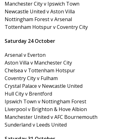
Manchester City v Ipswich Town
Newcastle United v Aston Villa
Nottingham Forest v Arsenal
Tottenham Hotspur v Coventry City
Saturday 24 October
Arsenal v Everton
Aston Villa v Manchester City
Chelsea v Tottenham Hotspur
Coventry City v Fulham
Crystal Palace v Newcastle United
Hull City v Brentford
Ipswich Town v Nottingham Forest
Liverpool v Brighton & Hove Albion
Manchester United v AFC Bournemouth
Sunderland v Leeds United
Saturday 31 October