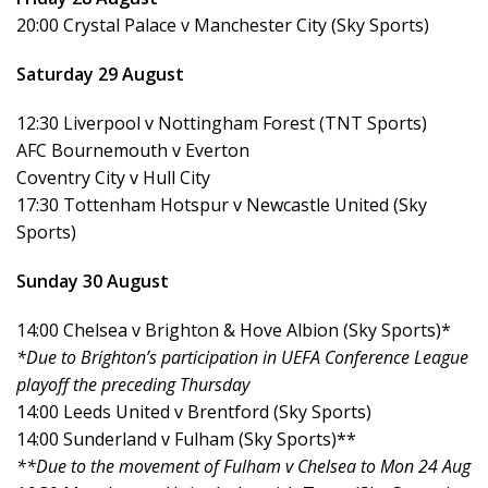
20:00 Crystal Palace v Manchester City (Sky Sports)
Saturday 29 August
12:30 Liverpool v Nottingham Forest (TNT Sports)
AFC Bournemouth v Everton
Coventry City v Hull City
17:30 Tottenham Hotspur v Newcastle United (Sky
Sports)
Sunday 30 August
14:00 Chelsea v Brighton & Hove Albion (Sky Sports)*
*Due to Brighton’s participation in UEFA Conference League
playoff the preceding Thursday
14:00 Leeds United v Brentford (Sky Sports)
14:00 Sunderland v Fulham (Sky Sports)**
**Due to the movement of Fulham v Chelsea to Mon 24 Aug