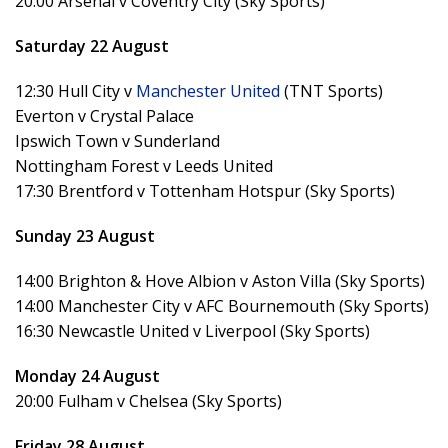
20:00 Arsenal v Coventry City (Sky Sports)
Saturday 22 August
12:30 Hull City v
Manchester United
(TNT Sports)
Everton v Crystal Palace
Ipswich Town v Sunderland
Nottingham Forest v Leeds United
17:30 Brentford v Tottenham Hotspur (Sky Sports)
Sunday 23 August
14:00 Brighton & Hove Albion v Aston Villa (Sky Sports)
14:00 Manchester City v AFC Bournemouth (Sky Sports)
16:30 Newcastle United v Liverpool (Sky Sports)
Monday 24 August
20:00 Fulham v Chelsea (Sky Sports)
Friday 28 August