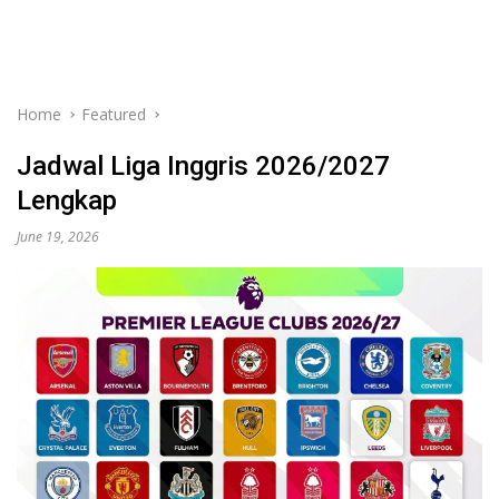
Home
Featured
Jadwal Liga Inggris 2026/2027
Lengkap
June 19, 2026