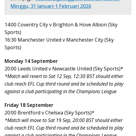
Minggu, 31 Januari-1 Februari 2026
14:00 Coventry City v Brighton & Hove Albion (Sky
Sports)
16:30 Manchester United v Manchester City (Sky
Sports)
Monday 14 September
20:00 Leeds United v Newcastle United (Sky Sports)*
*Match will revert to Sat 12 Sep, 12:30 BST should either
club reach EFL Cup third round and be scheduled to play
against a club participating in the Champions League
Friday 18 September
20:00 Brentford v Chelsea (Sky Sports)*
*Match will move to Sat 19 Sep, 20:00 BST should either
club reach EFL Cup third round and be scheduled to play
against a club participating in the Champions League