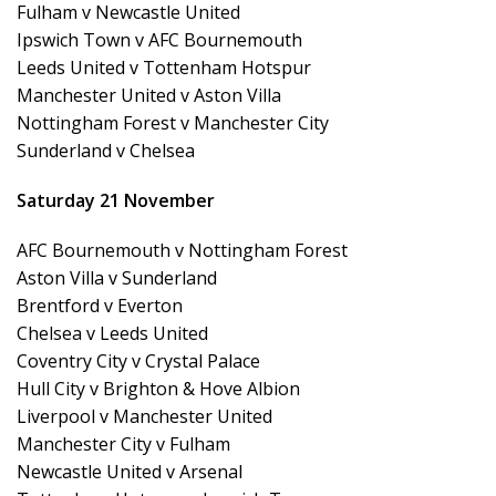
Fulham v Newcastle United
Ipswich Town v AFC Bournemouth
Leeds United v Tottenham Hotspur
Manchester United v Aston Villa
Nottingham Forest v Manchester City
Sunderland v Chelsea
Saturday 21 November
AFC Bournemouth v Nottingham Forest
Aston Villa v Sunderland
Brentford v Everton
Chelsea v Leeds United
Coventry City v Crystal Palace
Hull City v Brighton & Hove Albion
Liverpool v Manchester United
Manchester City v Fulham
Newcastle United v Arsenal