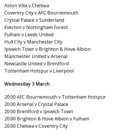
Aston Villa v Chelsea
Coventry City v AFC Bournemouth
Crystal Palace v Sunderland
Everton v Nottingham Forest
Fulham v Leeds United
Hull City v Manchester City
Ipswich Town v Brighton & Hove Albion
Manchester United v Arsenal
Newcastle United v Brentford
Tottenham Hotspur v Liverpool
Wednesday 3 March
20:00 AFC Bournemouth v Tottenham Hotspur
20:00 Arsenal v Crystal Palace
20:00 Brentford v Ipswich Town
20:00 Brighton & Hove Albion v Fulham
20:00 Chelsea v Coventry City