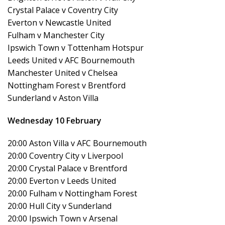
Crystal Palace v Coventry City
Everton v Newcastle United
Fulham v Manchester City
Ipswich Town v Tottenham Hotspur
Leeds United v AFC Bournemouth
Manchester United v Chelsea
Nottingham Forest v Brentford
Sunderland v Aston Villa
Wednesday 10 February
20:00 Aston Villa v AFC Bournemouth
20:00 Coventry City v Liverpool
20:00 Crystal Palace v Brentford
20:00 Everton v Leeds United
20:00 Fulham v Nottingham Forest
20:00 Hull City v Sunderland
20:00 Ipswich Town v Arsenal