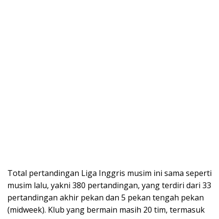
Total pertandingan Liga Inggris musim ini sama seperti
musim lalu, yakni 380 pertandingan, yang terdiri dari 33
pertandingan akhir pekan dan 5 pekan tengah pekan
(midweek). Klub yang bermain masih 20 tim, termasuk