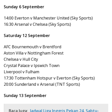
Sunday 6 September
14:00 Everton v Manchester United (Sky Sports)
16:30 Arsenal v Chelsea (Sky Sports)
Saturday 12 September
AFC Bournemouth v Brentford
Aston Villa v Nottingham Forest
Chelsea v Hull City
Crystal Palace v Ipswich Town
Liverpool v Fulham
17:30 Tottenham Hotspur v Everton (Sky Sports)
20:00 Sunderland v Arsenal (TNT Sports)
Sunday 13 September
Baca Juga:
Jadwal Liga Inggris Pekan 24, Sabtu-