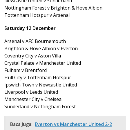
Newcastle United v Sunderland
Nottingham Forest v Brighton & Hove Albion
Tottenham Hotspur v Arsenal
Saturday 12 December
Arsenal v AFC Bournemouth
Brighton & Hove Albion v Everton
Coventry City v Aston Villa
Crystal Palace v Manchester United
Fulham v Brentford
Hull City v Tottenham Hotspur
Ipswich Town v Newcastle United
Liverpool v Leeds United
Manchester City v Chelsea
Sunderland v Nottingham Forest
Baca Juga:
Everton vs Manchester United 2-2