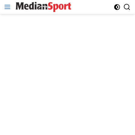
Skip
to
content