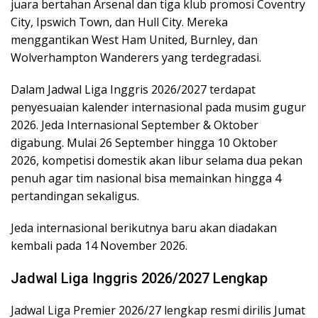
juara bertahan Arsenal dan tiga klub promosi Coventry
City, Ipswich Town, dan Hull City. Mereka
menggantikan West Ham United, Burnley, dan
Wolverhampton Wanderers yang terdegradasi.
Dalam Jadwal Liga Inggris 2026/2027 terdapat
penyesuaian kalender internasional pada musim gugur
2026. Jeda Internasional September & Oktober
digabung. Mulai 26 September hingga 10 Oktober
2026, kompetisi domestik akan libur selama dua pekan
penuh agar tim nasional bisa memainkan hingga 4
pertandingan sekaligus.
Jeda internasional berikutnya baru akan diadakan
kembali pada 14 November 2026.
Jadwal Liga Inggris 2026/2027 Lengkap
Jadwal Liga Premier 2026/27 lengkap resmi dirilis Jumat