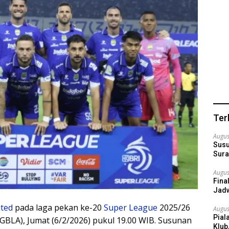
Ter
Augus
Susu
Sura
Augus
Fina
Jadw
ited
pada laga pekan ke-20
Super League
2025/26
Augus
Pial
(GBLA), Jumat (6/2/2026) pukul 19.00 WIB. Susunan
Klub