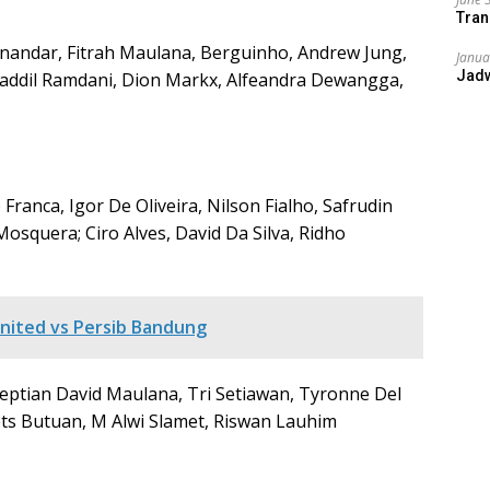
Tran
nandar, Fitrah Maulana, Berguinho, Andrew Jung,
Janua
Jad
Saddil Ramdani, Dion Markx, Alfeandra Dewangga,
Franca, Igor De Oliveira, Nilson Fialho, Safrudin
squera; Ciro Alves, David Da Silva, Ridho
nited vs Persib Bandung
ptian David Maulana, Tri Setiawan, Tyronne Del
ets Butuan, M Alwi Slamet, Riswan Lauhim