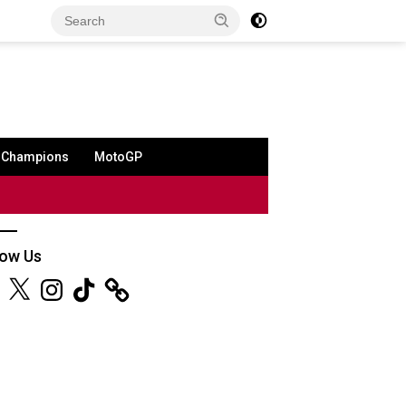
a Champions
MotoGP
low Us
ebook
X
Instagram
TikTok