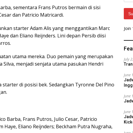
Addr
 Barba, sementara Frans Putros bermain di sisi
Su
esar dan Patricio Matricardi.
nkan starter Adam Alis yang menggantikan Marc
Join
e dan Eliano Reijnders. Lini depan Persib diisi
rros.
Fea
kuatan utama mereka. Duo pemain yang merupakan
July 
da Silva, menjadi senjata utama pasukan Hendri
Tran
June 
Jadw
a starter di posisi bek. Sedangkan Tyronne Del Pino
Ingg
an.
June 
Jadw
June 
Jadw
ico Barba, Frans Putros, Julio Cesar, Patricio
Kick
om Haye, Eliano Reijnders; Beckham Putra Nugraha,
June 