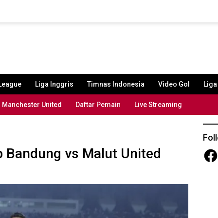
League
Liga Inggris
Timnas Indonesia
Video Gol
Lig
Manchester United
Daftar Pemain
Live Streaming
Fol
 Bandung vs Malut United
Fac