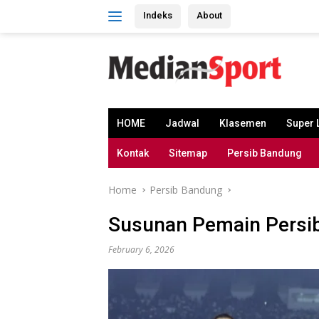
Skip
Indeks
About
to
content
HOME
Jadwal
Klasemen
Super 
Kontak
Sitemap
Persib Bandung
Home
Persib Bandung
Susunan Pemain Persib
February 6, 2026