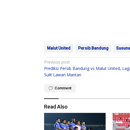
Malut United
Persib Bandung
Susuna
Post
Previous post
Prediksi Persib Bandung vs Malut United, Lag
navigation
Sulit Lawan Mantan
Comment
Read Also