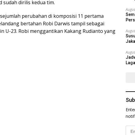
sudah dirilis kedua tim.
Augus
Semi
 sejumlah perubahan di komposisi 11 pertama
Pers
 Gelandang bertahan Robi Darwis tampil sebagai
in U-23. Robi menggantikan Kakang Rudianto yang
Augus
Susu
Jaka
Augus
Jadw
Laga
Sub
Ente
noti
Emai