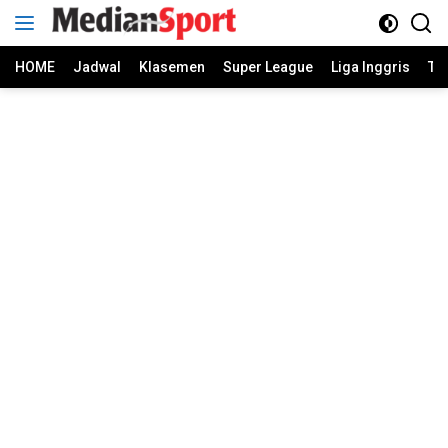
Skip
to
content
HOME
Jadwal
Klasemen
Super League
Liga Inggris
Ti