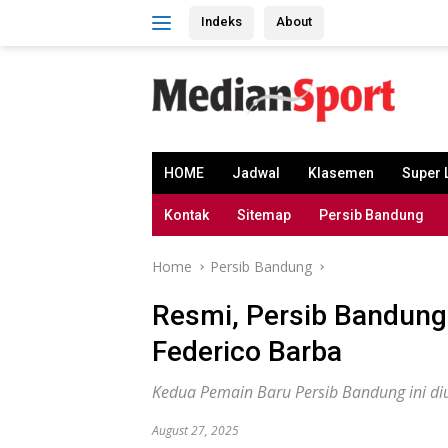
Skip
Indeks
About
to
content
HOME
Jadwal
Klasemen
Super 
Kontak
Sitemap
Persib Bandung
Home
Persib Bandung
Resmi, Persib Bandung
Federico Barba
Kedua Pemain Baru Persib Bandung ini di
August 27, 2025