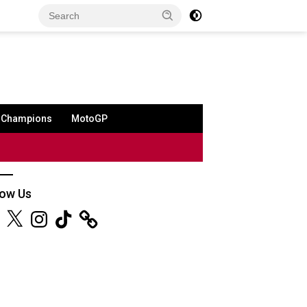
a Champions
MotoGP
low Us
ebook
X
Instagram
TikTok