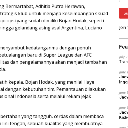
Addr
g Bermartabat, Adhitia Putra Herawan,
trategis klub untuk menjaga keseimbangan skuad
Su
pi opsi yang sudah dimiliki Bojan Hodak, seperti
Join
hingga gelandang asing asal Argentina, Luciano
Fea
b menyambut kedatanganmu dengan penuh
tualangan baru di Super League dan AFC
July 
alitas dan pengalamannya akan menjadi tambahan
Tran
ia.
June 
Jadw
tih kepala, Bojan Hodak, yang menilai Haye
Ingg
uai dengan kebutuhan tim. Pemantauan dilakukan
June 
onal Indonesia serta melalui rekam jejak
Jadw
June 
Jadw
g bertahan yang tangguh, cerdas dalam membaca
Kick
i lini tengah, sebuah kualitas yang membuatnya
June 