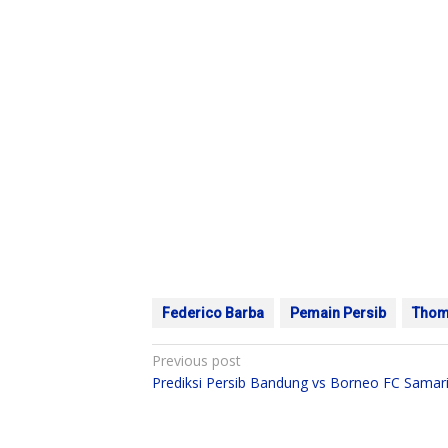
Federico Barba
Pemain Persib
Thom
Post
Previous post
Prediksi Persib Bandung vs Borneo FC Samar
navigation