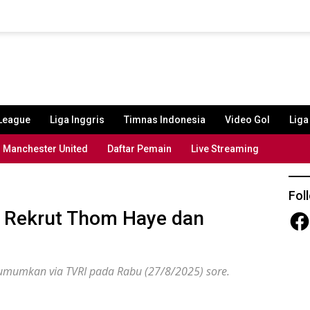
League
Liga Inggris
Timnas Indonesia
Video Gol
Lig
Manchester United
Daftar Pemain
Live Streaming
Fol
 Rekrut Thom Haye dan
Fac
umumkan via TVRI pada Rabu (27/8/2025) sore.