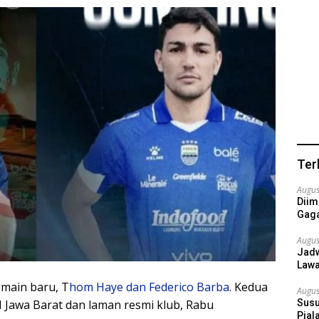
Ter
Augus
Diim
Gaga
Augus
Jadw
Lawa
main baru, T
hom Haye dan Federico Barba
. Kedua
Augus
Susu
 Jawa Barat dan laman resmi klub, Rabu
Pial