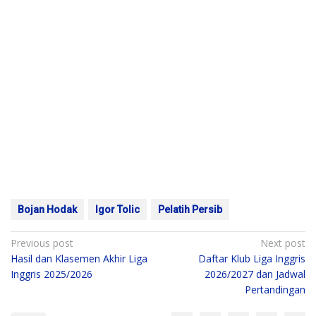
Bojan Hodak
Igor Tolic
Pelatih Persib
Post
Previous post
Next post
Hasil dan Klasemen Akhir Liga
Daftar Klub Liga Inggris
navigation
Inggris 2025/2026
2026/2027 dan Jadwal
Pertandingan