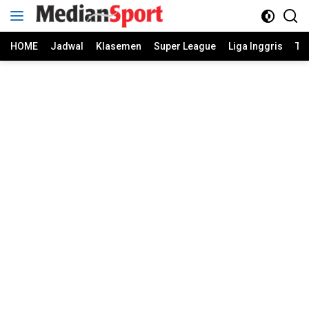
Skip
to
content
HOME
Jadwal
Klasemen
Super League
Liga Inggris
Ti