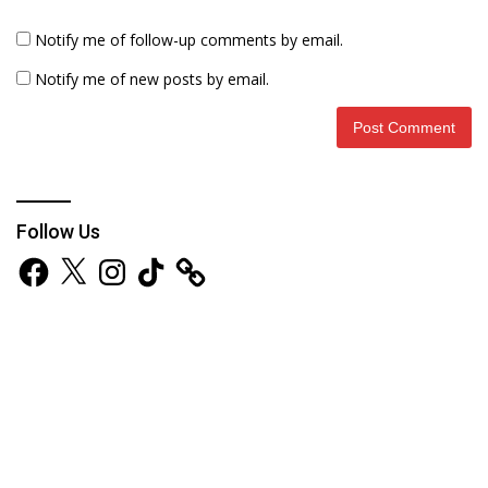
Notify me of follow-up comments by email.
Notify me of new posts by email.
Follow Us
Facebook
X
Instagram
TikTok