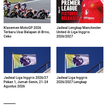
Klasemen MotoGP 2026
Jadwal Lengkap Manchester
Terbaru Usai Balapan di Brno,
United di Liga Inggris
Ceko
2026/2027
Jadwal Liga Inggris 2026/27
Jadwal Liga Inggris
Pekan 1, Jumat-Senin, 21-24
2026/2027 Lengkap
Agustus 2026