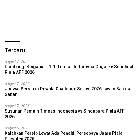
Terbaru
August 7, 2026
Diimbangi Singapura 1-1, Timnas Indonesia Gagal ke Semifinal
Piala AFF 2026
August 7, 2026
Jadwal Persib di Dewata Challenge Series 2026 Lawan Bali dan
Sabah
August 7, 2026
Susunan Pemain Timnas Indonesia vs Singapura Piala AFF
2026
August 6, 2026
Kalahkan Persib Lewat Adu Penalti, Persebaya Juara Piala
Presiden 2026