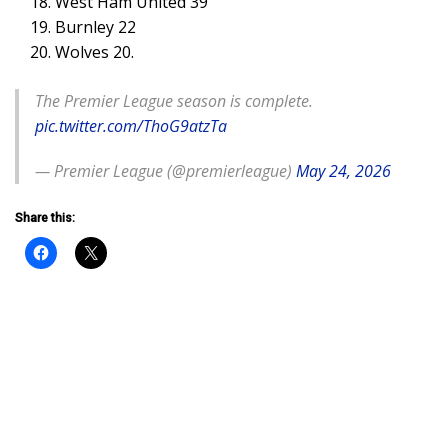
West Ham United 39
Burnley 22
Wolves 20.
The Premier League season is complete.
pic.twitter.com/ThoG9atzTa
— Premier League (@premierleague)
May 24, 2026
Share this: