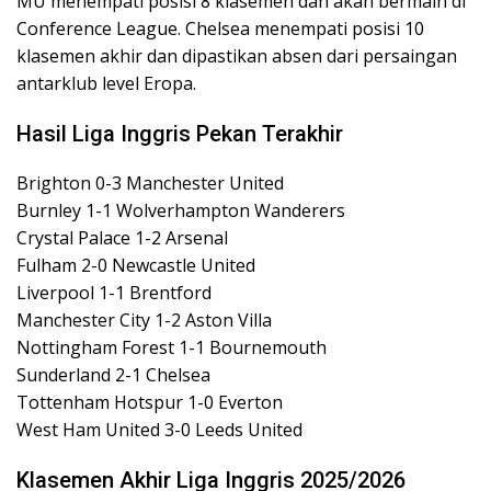
MU menempati posisi 8 klasemen dan akan bermain di
Conference League. Chelsea menempati posisi 10
klasemen akhir dan dipastikan absen dari persaingan
antarklub level Eropa.
Hasil Liga Inggris Pekan Terakhir
Brighton 0-3 Manchester United
Burnley 1-1 Wolverhampton Wanderers
Crystal Palace 1-2 Arsenal
Fulham 2-0 Newcastle United
Liverpool 1-1 Brentford
Manchester City 1-2 Aston Villa
Nottingham Forest 1-1 Bournemouth
Sunderland 2-1 Chelsea
Tottenham Hotspur 1-0 Everton
West Ham United 3-0 Leeds United
Klasemen Akhir Liga Inggris 2025/2026