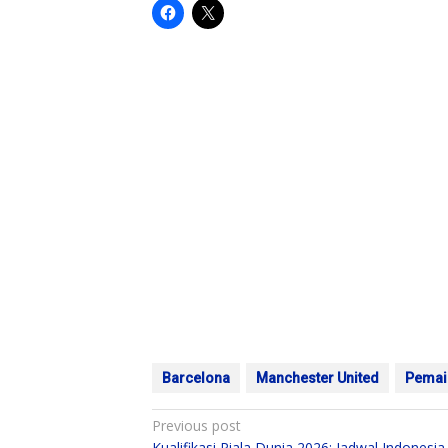
Barcelona
Manchester United
Pemai
Post
Previous post
Kualifikasi Piala Dunia 2026: Jadwal Indonesia