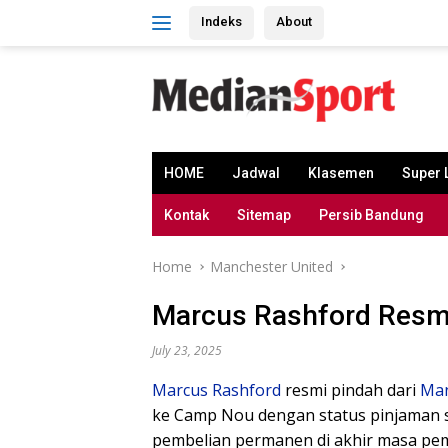
Skip
Indeks
About
to
content
HOME
Jadwal
Klasemen
Super 
Kontak
Sitemap
Persib Bandung
Home
Manchester United
Marcus Rashford Resm
July 23, 2025
Marcus Rashford
resmi pindah dari
Man
ke Camp Nou dengan status pinjaman s
pembelian permanen di akhir masa pe