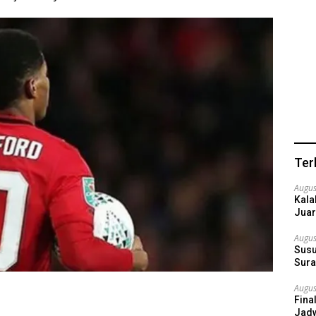
Ter
Augus
Kala
Juar
Augus
Susu
Sura
Augus
Fina
Jadw