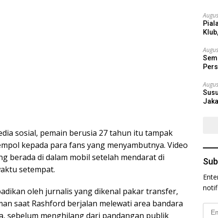
Augus
Pial
Klub
Augus
Semi
Pers
Augus
Susu
Jaka
dia sosial, pemain berusia 27 tahun itu tampak
mpol kepada para fans yang menyambutnya. Video
ng berada di dalam mobil setelah mendarat di
Sub
aktu setempat.
Ente
noti
ikan oleh jurnalis yang dikenal pakar transfer,
an saat Rashford berjalan melewati area bandara
Emai
a, sebelum menghilang dari pandangan publik