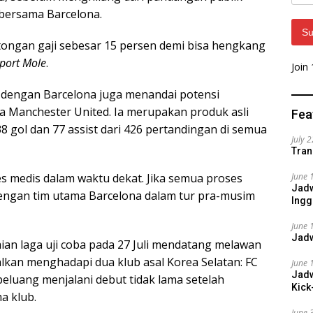
Addr
bersama Barcelona.
Su
ongan gaji sebesar 15 persen demi bisa hengkang
port Mole
.
Join
dengan Barcelona juga menandai potensi
a Manchester United. Ia merupakan produk asli
Fea
8 gol dan 77 assist dari 426 pertandingan di semua
July 
Tran
es medis dalam waktu dekat. Jika semua proses
June 
Jadw
dengan tim utama Barcelona dalam tur pra-musim
Ingg
June 
Jadw
ian laga uji coba pada 27 Juli mendatang melawan
walkan menghadapi dua klub asal Korea Selatan: FC
June 
Jadw
eluang menjalani debut tidak lama setelah
Kick
a klub.
June 