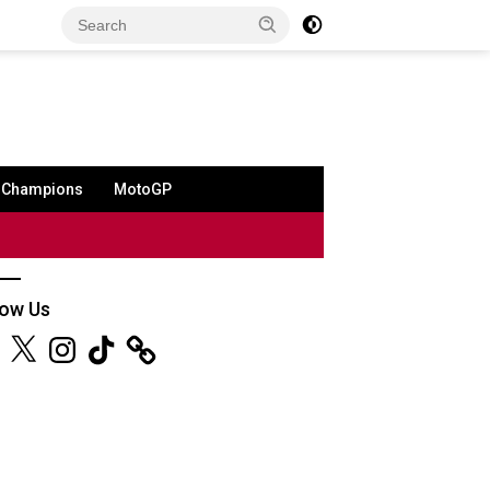
a Champions
MotoGP
low Us
ebook
X
Instagram
TikTok