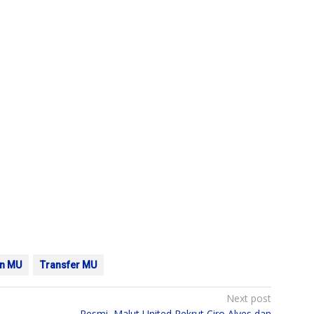
n MU
Transfer MU
Next post
Resmi, Malut United Rekrut Ciro Alves dan