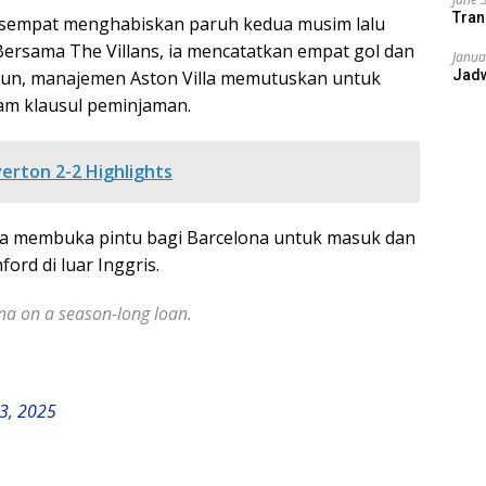
Tran
d sempat menghabiskan paruh kedua musim lalu
 Bersama The Villans, ia mencatatkan empat gol dan
Janua
mun, manajemen Aston Villa memutuskan untuk
Jad
am klausul peminjaman.
erton 2-2 Highlights
nya membuka pintu bagi Barcelona untuk masuk dan
rd di luar Inggris.
na on a season-long loan.
23, 2025