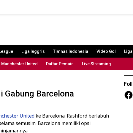
League
Liga Inggris
Timnas Indonesia
Video Gol
Lig
Manchester United
Daftar Pemain
Live Streaming
Fol
i Gabung Barcelona
Fac
chester United
ke Barcelona. Rashford berlabuh
elama semusim. Barcelona memiliki opsi
minjamannya.