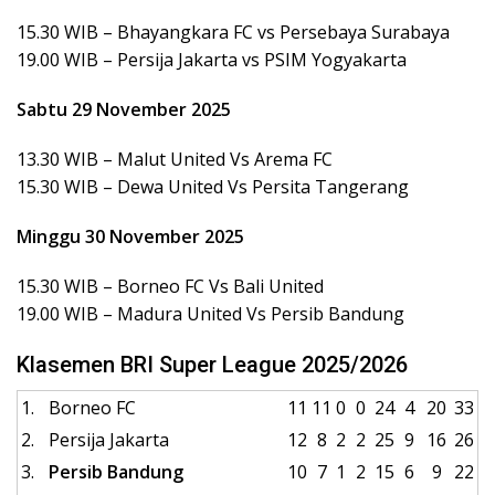
15.30 WIB – Bhayangkara FC vs Persebaya Surabaya
19.00 WIB – Persija Jakarta vs PSIM Yogyakarta
Sabtu 29 November 2025
13.30 WIB – Malut United Vs Arema FC
15.30 WIB – Dewa United Vs Persita Tangerang
Minggu 30 November 2025
15.30 WIB – Borneo FC Vs Bali United
19.00 WIB – Madura United Vs Persib Bandung
Klasemen BRI Super League 2025/2026
1.
Borneo FC
11
11
0
0
24
4
20
33
2.
Persija Jakarta
12
8
2
2
25
9
16
26
3.
Persib Bandung
10
7
1
2
15
6
9
22