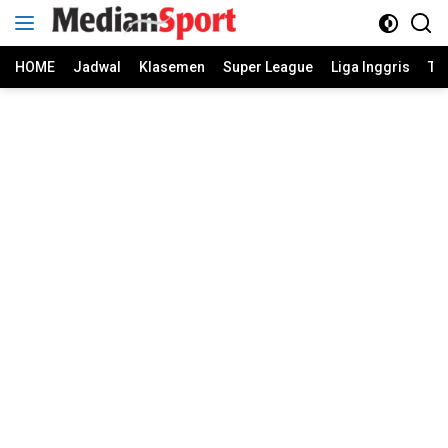
Skip
to
content
HOME
Jadwal
Klasemen
Super League
Liga Inggris
Ti