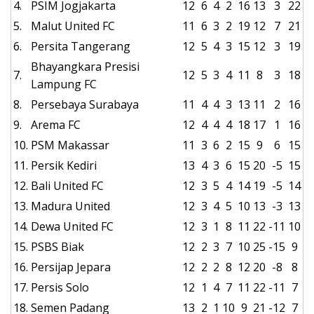
4.
PSIM Jogjakarta
12
6
4
2
16
13
3
22
5.
Malut United FC
11
6
3
2
19
12
7
21
6.
Persita Tangerang
12
5
4
3
15
12
3
19
Bhayangkara Presisi
7.
12
5
3
4
11
8
3
18
Lampung FC
8.
Persebaya Surabaya
11
4
4
3
13
11
2
16
9.
Arema FC
12
4
4
4
18
17
1
16
10.
PSM Makassar
11
3
6
2
15
9
6
15
11.
Persik Kediri
13
4
3
6
15
20
-5
15
12.
Bali United FC
12
3
5
4
14
19
-5
14
13.
Madura United
12
3
4
5
10
13
-3
13
14.
Dewa United FC
12
3
1
8
11
22
-11
10
15.
PSBS Biak
12
2
3
7
10
25
-15
9
16.
Persijap Jepara
12
2
2
8
12
20
-8
8
17.
Persis Solo
12
1
4
7
11
22
-11
7
18.
Semen Padang
13
2
1
10
9
21
-12
7