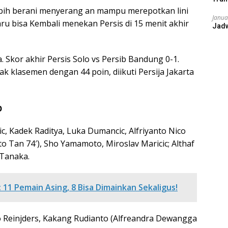
lebih berani menyerang an mampu merepotkan lini
Janua
u bisa Kembali menekan Persis di 15 menit akhir
Jad
 Skor akhir Persis Solo vs Persib Bandung 0-1.
 klasemen dengan 44 poin, diikuti Persija Jakarta
b
ic, Kadek Raditya, Luka Dumancic, Alfriyanto Nico
to Tan 74′), Sho Yamamoto, Miroslav Maricic; Althaf
 Tanaka.
11 Pemain Asing, 8 Bisa Dimainkan Sekaligus!
no Reinjders, Kakang Rudianto (Alfreandra Dewangga