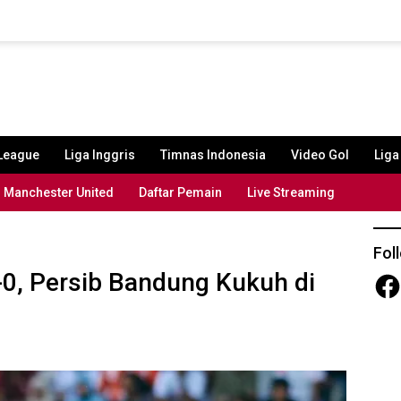
League
Liga Inggris
Timnas Indonesia
Video Gol
Lig
Manchester United
Daftar Pemain
Live Streaming
Fol
-0, Persib Bandung Kukuh di
Fac