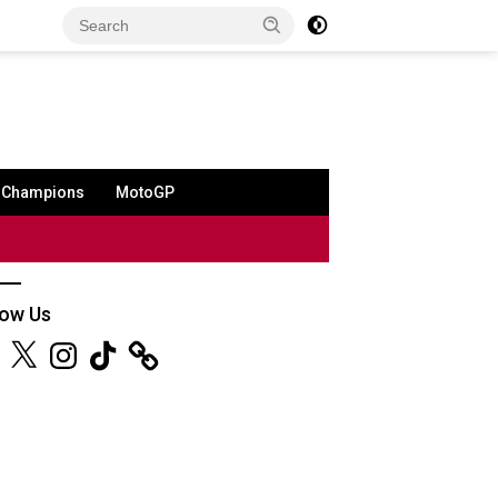
a Champions
MotoGP
low Us
ebook
X
Instagram
TikTok