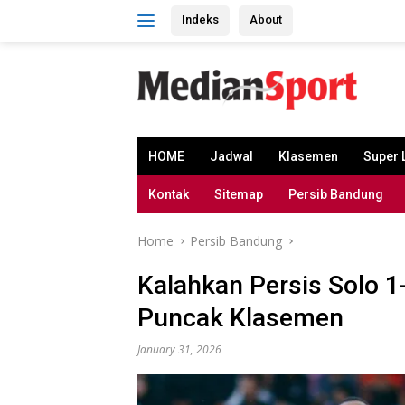
Skip
Indeks
About
to
content
HOME
Jadwal
Klasemen
Super 
Kontak
Sitemap
Persib Bandung
Home
Persib Bandung
Kalahkan Persis Solo 1
Puncak Klasemen
January 31, 2026