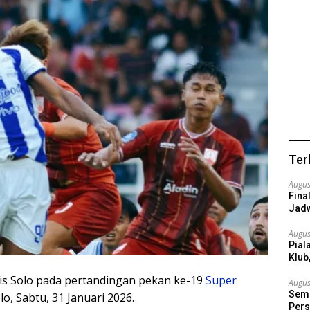
Ter
Augus
Fina
Jadw
Augus
Pial
Klub
s Solo pada pertandingan pekan ke-19
Super
Augus
Semi
o, Sabtu, 31 Januari 2026.
Pers