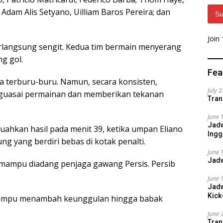
dam Alis Setyano, Uilliam Baros Pereira; dan
Su
Join
erlangsung sengit. Kedua tim bermain menyerang
g gol.
Fea
a terburu-buru. Namun, secara konsisten,
July 
uasai permainan dan memberikan tekanan
Tran
June 
Jadw
ahkan hasil pada menit 39, ketika umpan Eliano
Ingg
g yang berdiri bebas di kotak penalti.
June 
Jadw
ak mampu diadang penjaga gawang Persis. Persib
June 
Jadw
Kick
mampu menambah keunggulan hingga babak
June 
Tran