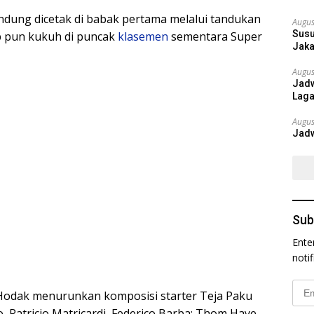
ung dicetak di babak pertama melalui tandukan
Augus
Susu
b pun kukuh di puncak
klasemen
sementara Super
Jaka
Augus
Jadw
Laga
Augus
Jadw
Sub
Ente
noti
Emai
 Hodak menurunkan komposisi starter Teja Paku
Addr
, Patricio Matricardi, Federico Barba; Thom Haye,