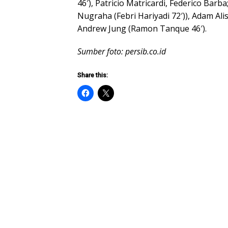
46′), Patricio Matricardi, Federico Ba
Nugraha (Febri Hariyadi 72′)), Adam Ali
Andrew Jung (Ramon Tanque 46′).
Sumber foto: persib.co.id
Share this: