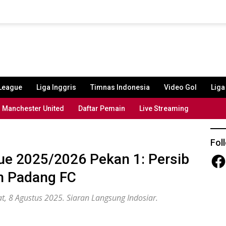
League
Liga Inggris
Timnas Indonesia
Video Gol
Lig
Manchester United
Daftar Pemain
Live Streaming
Fol
ue 2025/2026 Pekan 1: Persib
Fac
n Padang FC
, 8 Agustus 2025. Siaran Langsung Indosiar.