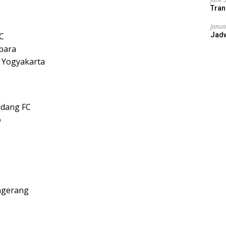
Tran
Janua
C
Jad
para
 Yogyakarta
adang FC
o
angerang