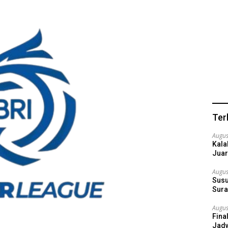
Ter
Augus
Kala
Juar
Augus
Susu
Sura
Augus
Fina
Jadw