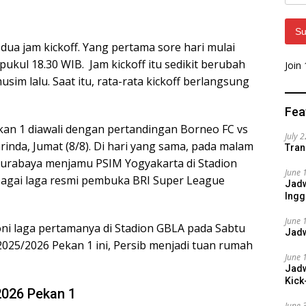
Addr
Su
dua jam kickoff. Yang pertama sore hari mulai
ukul 18.30 WIB. Jam kickoff itu sedikit berubah
Join
sim lalu. Saat itu, rata-rata kickoff berlangsung
Fea
kan 1 diawali dengan pertandingan Borneo FC vs
July 
rinda, Jumat (8/8). Di hari yang sama, pada malam
Tran
 Surabaya menjamu PSIM Yogyakarta di Stadion
June 
bagai laga resmi pembuka BRI Super League
Jadw
Ingg
June 
ni laga pertamanya di Stadion GBLA pada Sabtu
Jadw
 2025/2026 Pekan 1 ini, Persib menjadi tuan rumah
June 
Jadw
Kick
2026 Pekan 1
June 