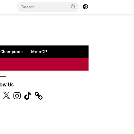
a Champions
MotoGP
low Us
ebook
X
Instagram
TikTok