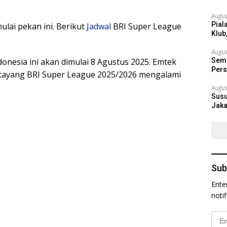
Augus
Pial
ulai pekan ini. Berikut
Jadwal
BRI Super League
Klub
Augus
donesia ini akan dimulai 8 Agustus 2025. Emtek
Semi
Pers
 tayang BRI Super League 2025/2026 mengalami
Augus
Susu
Jaka
Sub
Ente
noti
Emai