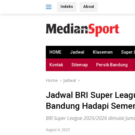
Skip
Indeks
About
to
content
HOME
Jadwal
Klasemen
Super 
Kontak
Sitemap
Persib Bandung
Home
Jadwal
Jadwal BRI Super Leag
Bandung Hadapi Seme
BRI Super League 2025/2026 dimulai Jumat
August 4, 2025