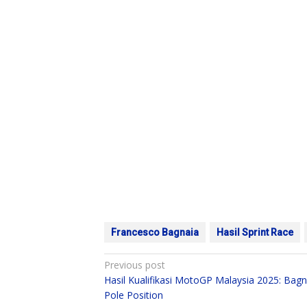
Francesco Bagnaia
Hasil Sprint Race
Post
Previous post
Hasil Kualifikasi MotoGP Malaysia 2025: Bagn
navigation
Pole Position