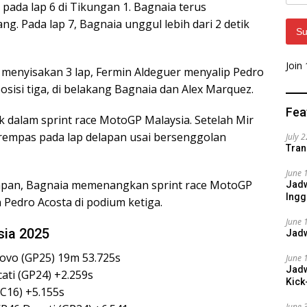
Addr
 pada lap 6 di Tikungan 1. Bagnaia terus
. Pada lap 7, Bagnaia unggul lebih dari 2 detik
Su
Join
 menyisakan 3 lap, Fermin Aldeguer menyalip Pedro
 posisi tiga, di belakang Bagnaia dan Alex Marquez.
Fea
k dalam sprint race MotoGP Malaysia. Setelah Mir
terempas pada lap delapan usai bersenggolan
July 
Tran
June 
lapan, Bagnaia memenangkan sprint race MotoGP
Jadw
Ingg
n Pedro Acosta di podium ketiga.
June 
sia 2025
Jadw
ovo (GP25) 19m 53.725s
June 
Jadw
ati (GP24) +2.259s
Kick
C16) +5.155s
June 