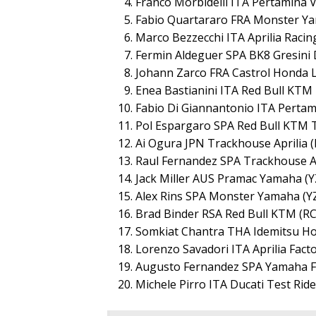
Franco Morbidelli ITA Pertamina 
Fabio Quartararo FRA Monster Y
Marco Bezzecchi ITA Aprilia Racin
Fermin Aldeguer SPA BK8 Gresini 
Johann Zarco FRA Castrol Honda 
Enea Bastianini ITA Red Bull KTM
Fabio Di Giannantonio ITA Pertam
Pol Espargaro SPA Red Bull KTM 
Ai Ogura JPN Trackhouse Aprilia 
Raul Fernandez SPA Trackhouse Ap
Jack Miller AUS Pramac Yamaha (
Alex Rins SPA Monster Yamaha (Y
Brad Binder RSA Red Bull KTM (RC
Somkiat Chantra THA Idemitsu Ho
Lorenzo Savadori ITA Aprilia Fact
Augusto Fernandez SPA Yamaha Fa
Michele Pirro ITA Ducati Test Rid