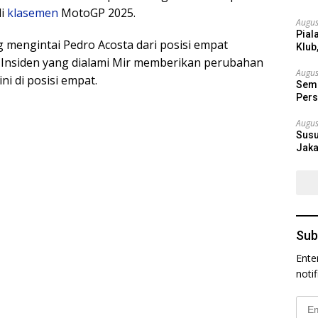
di
klasemen
MotoGP 2025.
Augus
Pial
g mengintai Pedro Acosta dari posisi empat
Klub
. Insiden yang dialami Mir memberikan perubahan
Augus
ni di posisi empat.
Semi
Pers
Augus
Susu
Jaka
Sub
Ente
noti
Emai