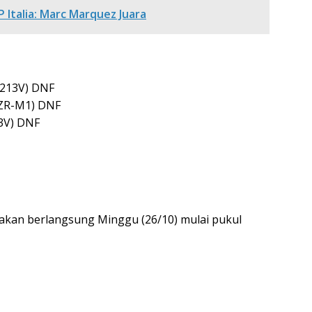
 Italia: Marc Marquez Juara
C213V) DNF
YZR-M1) DNF
3V) DNF
akan berlangsung Minggu (26/10) mulai pukul