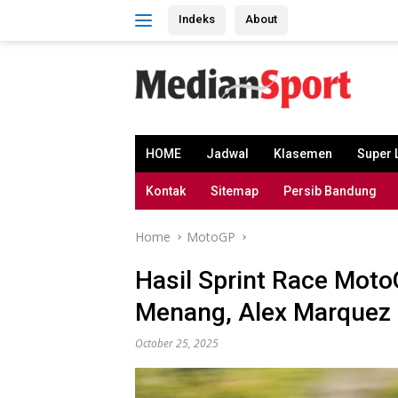
Skip
Indeks
About
to
content
HOME
Jadwal
Klasemen
Super 
Kontak
Sitemap
Persib Bandung
Home
MotoGP
Hasil Sprint Race Mot
Menang, Alex Marquez 
October 25, 2025