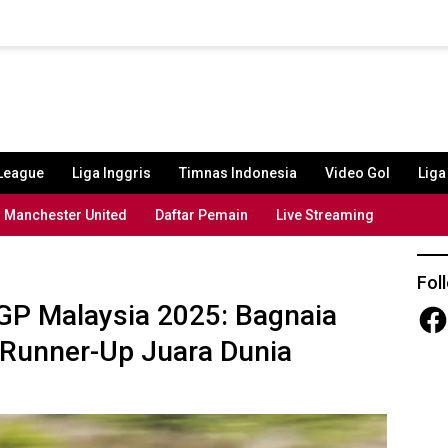
League
Liga Inggris
Timnas Indonesia
Video Gol
Lig
Manchester United
Daftar Pemain
Live Streaming
Fol
oGP Malaysia 2025: Bagnaia
Fac
Runner-Up Juara Dunia