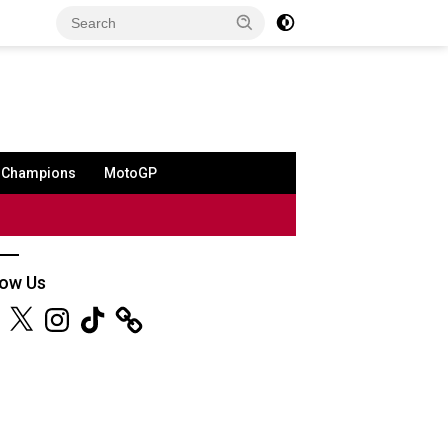
a Champions
MotoGP
low Us
ebook
X
Instagram
TikTok