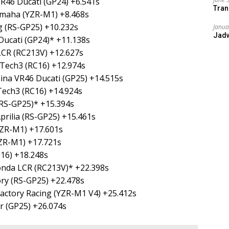
VR46 Ducati (GP24) +6.541s
Tran
amaha (YZR-M1) +8.468s
g (RS-GP25) +10.232s
Janua
Jad
Ducati (GP24)* +11.138s
LCR (RC213V) +12.627s
 Tech3 (RC16) +12.974s
ina VR46 Ducati (GP25) +14.515s
Tech3 (RC16) +14.924s
(RS-GP25)* +15.394s
rilia (RS-GP25) +15.461s
YZR-M1) +17.601s
ZR-M1) +17.721s
16) +18.248s
nda LCR (RC213V)* +22.398s
ory (RS-GP25) +22.478s
ctory Racing (YZR-M1 V4) +25.412s
er (GP25) +26.074s