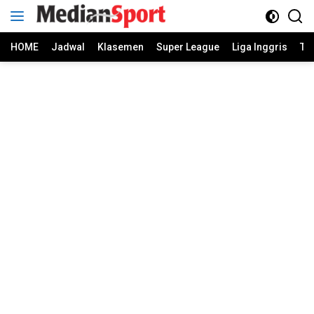
Skip
to
content
HOME
Jadwal
Klasemen
Super League
Liga Inggris
Ti