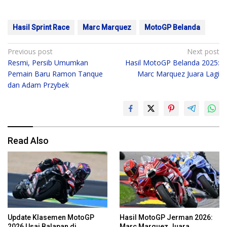
Hasil Sprint Race
Marc Marquez
MotoGP Belanda
Post
Previous post
Next post
Resmi, Persib Umumkan
Hasil MotoGP Belanda 2025:
navigation
Pemain Baru Ramon Tanque
Marc Marquez Juara Lagi
dan Adam Przybek
Read Also
Update Klasemen MotoGP
Hasil MotoGP Jerman 2026:
2026 Usai Balapan di
Marc Marquez Juara