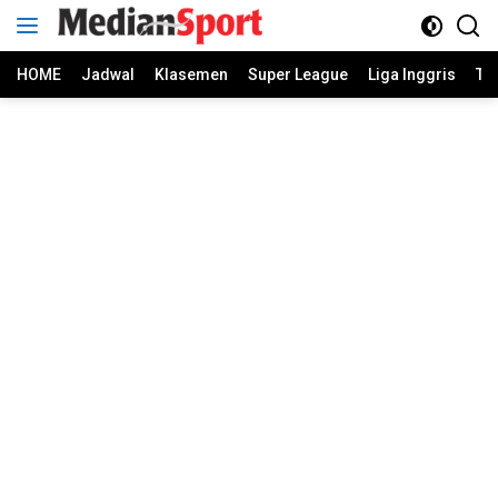
Skip
to
content
HOME
Jadwal
Klasemen
Super League
Liga Inggris
Ti