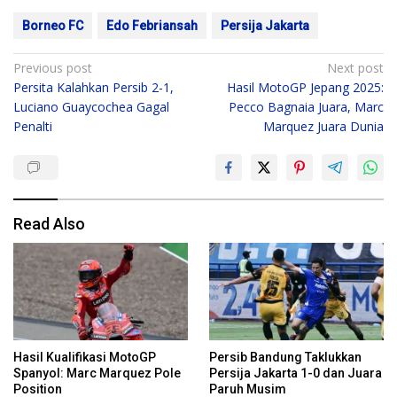
Borneo FC
Edo Febriansah
Persija Jakarta
Post
Previous post
Next post
Persita Kalahkan Persib 2-1,
Hasil MotoGP Jepang 2025:
navigation
Luciano Guaycochea Gagal
Pecco Bagnaia Juara, Marc
Penalti
Marquez Juara Dunia
Read Also
Hasil Kualifikasi MotoGP
Persib Bandung Taklukkan
Spanyol: Marc Marquez Pole
Persija Jakarta 1-0 dan Juara
Position
Paruh Musim