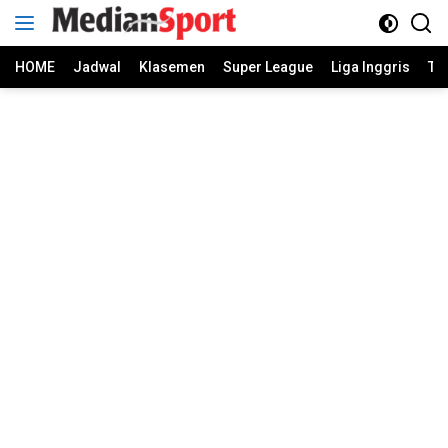
Skip
to
content
HOME
Jadwal
Klasemen
Super League
Liga Inggris
Ti