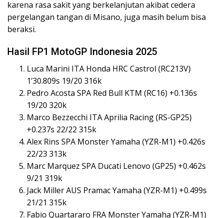
karena rasa sakit yang berkelanjutan akibat cedera
pergelangan tangan di Misano, juga masih belum bisa
beraksi.
Hasil FP1 MotoGP Indonesia 2025
Luca Marini ITA Honda HRC Castrol (RC213V)
1’30.809s 19/20 316k
Pedro Acosta SPA Red Bull KTM (RC16) +0.136s
19/20 320k
Marco Bezzecchi ITA Aprilia Racing (RS-GP25)
+0.237s 22/22 315k
Alex Rins SPA Monster Yamaha (YZR-M1) +0.426s
22/23 313k
Marc Marquez SPA Ducati Lenovo (GP25) +0.462s
9/21 319k
Jack Miller AUS Pramac Yamaha (YZR-M1) +0.499s
21/21 315k
Fabio Quartararo FRA Monster Yamaha (YZR-M1)