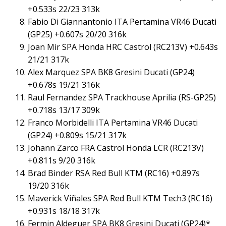
+0.533s 22/23 313k
Fabio Di Giannantonio ITA Pertamina VR46 Ducati
(GP25) +0.607s 20/20 316k
Joan Mir SPA Honda HRC Castrol (RC213V) +0.643s
21/21 317k
Alex Marquez SPA BK8 Gresini Ducati (GP24)
+0.678s 19/21 316k
Raul Fernandez SPA Trackhouse Aprilia (RS-GP25)
+0.718s 13/17 309k
Franco Morbidelli ITA Pertamina VR46 Ducati
(GP24) +0.809s 15/21 317k
Johann Zarco FRA Castrol Honda LCR (RC213V)
+0.811s 9/20 316k
Brad Binder RSA Red Bull KTM (RC16) +0.897s
19/20 316k
Maverick Viñales SPA Red Bull KTM Tech3 (RC16)
+0.931s 18/18 317k
Fermin Aldeguer SPA BK8 Gresini Ducati (GP24)*