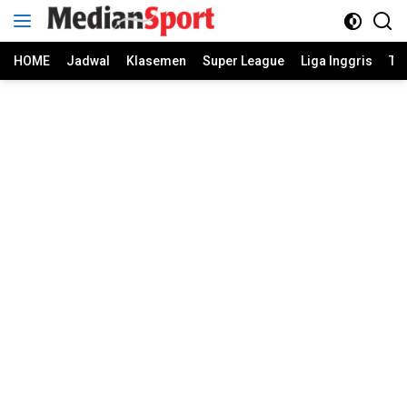
Skip
to
content
HOME
Jadwal
Klasemen
Super League
Liga Inggris
Ti