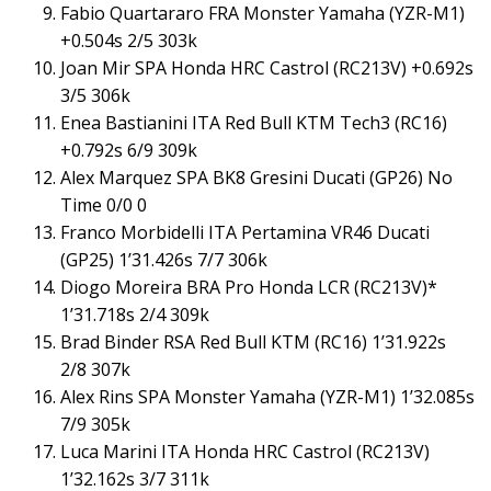
Fabio Quartararo FRA Monster Yamaha (YZR-M1)
+0.504s 2/5 303k
Joan Mir SPA Honda HRC Castrol (RC213V) +0.692s
3/5 306k
Enea Bastianini ITA Red Bull KTM Tech3 (RC16)
+0.792s 6/9 309k
Alex Marquez SPA BK8 Gresini Ducati (GP26) No
Time 0/0 0
Franco Morbidelli ITA Pertamina VR46 Ducati
(GP25) 1’31.426s 7/7 306k
Diogo Moreira BRA Pro Honda LCR (RC213V)*
1’31.718s 2/4 309k
Brad Binder RSA Red Bull KTM (RC16) 1’31.922s
2/8 307k
Alex Rins SPA Monster Yamaha (YZR-M1) 1’32.085s
7/9 305k
Luca Marini ITA Honda HRC Castrol (RC213V)
1’32.162s 3/7 311k