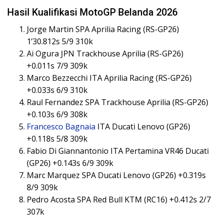
Hasil Kualifikasi MotoGP Belanda 2026
Jorge Martin SPA Aprilia Racing (RS-GP26)
1’30.812s 5/9 310k
Ai Ogura JPN Trackhouse Aprilia (RS-GP26)
+0.011s 7/9 309k
Marco Bezzecchi ITA Aprilia Racing (RS-GP26)
+0.033s 6/9 310k
Raul Fernandez SPA Trackhouse Aprilia (RS-GP26)
+0.103s 6/9 308k
Francesco Bagnaia
ITA Ducati Lenovo (GP26)
+0.118s 5/8 309k
Fabio Di Giannantonio ITA Pertamina VR46 Ducati
(GP26) +0.143s 6/9 309k
Marc Marquez SPA Ducati Lenovo (GP26) +0.319s
8/9 309k
Pedro Acosta SPA Red Bull KTM (RC16) +0.412s 2/7
307k