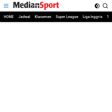
Skip
to
content
HOME
Jadwal
Klasemen
Super League
Liga Inggris
Ti