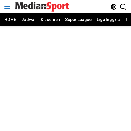
Skip
to
content
HOME
Jadwal
Klasemen
Super League
Liga Inggris
Ti