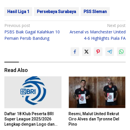
Hasil Liga 1
Persebaya Surabaya
PSS Sleman
Post
Previous post
Next post
PSBS Biak Gagal Kalahkan 10
Arsenal vs Manchester United
navigation
Pemain Persib Bandung
4-6 Highlights Piala FA
Read Also
Daftar 18 Klub Peserta BRI
Resmi, Malut United Rekrut
Super League 2025/2026
Ciro Alves dan Tyronne Del
Lengkap dengan Logo dan
Pino
Julukannya