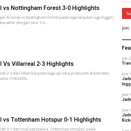
Addr
l vs Nottingham Forest 3-0 Highlights
Su
an Arsenal vs Nottingham Forest pada laga lanjutan Liga Inggris
 berakhir dengan skor 3-0…
Join
Fea
July 
 Vs Villarreal 2-3 Highlights
Tran
lah 2-3 dari Villarreal pada laga uji coba pramusim di Emirates
June 
amis (7/8/2025)…
Jadw
Ingg
June 
Jadw
June 
Jadw
l vs Tottenham Hotspur 0-1 Highlights
Kick
lah 0-1 dari rival sekotanya, Tottenham Hotspur, pada
June 