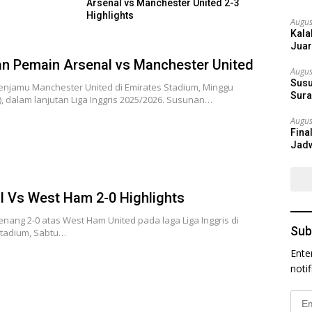
Arsenal vs Manchester United 2-3
Highlights
Augus
Kala
Juar
n Pemain Arsenal vs Manchester United
Augus
Susu
enjamu Manchester United di Emirates Stadium, Minggu
Sura
), dalam lanjutan Liga Inggris 2025/2026. Susunan…
Augus
Fina
Jadw
l Vs West Ham 2-0 Highlights
nang 2-0 atas West Ham United pada laga Liga Inggris di
Sub
Stadium, Sabtu…
Ente
noti
Emai