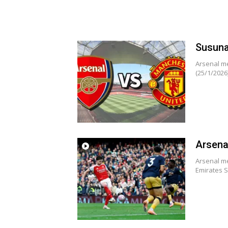
Susuna
Arsenal m
(25/1/2026
Arsena
Arsenal me
Emirates 