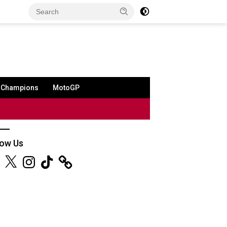
a Champions
MotoGP
low Us
ebook
X
Instagram
TikTok