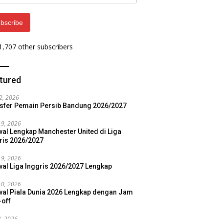
ess
bscribe
 1,707 other subscribers
tured
22, 2026
sfer Pemain Persib Bandung 2026/2027
19, 2026
al Lengkap Manchester United di Liga
ris 2026/2027
19, 2026
al Liga Inggris 2026/2027 Lengkap
10, 2026
al Piala Dunia 2026 Lengkap dengan Jam
-off
3, 2026