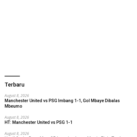
Terbaru
August 8, 2026
Manchester United vs PSG Imbang 1-1, Gol Mbaye Dibalas
Mbeumo
August 8, 2026
HT: Manchester United vs PSG 1-1
August 8, 2026