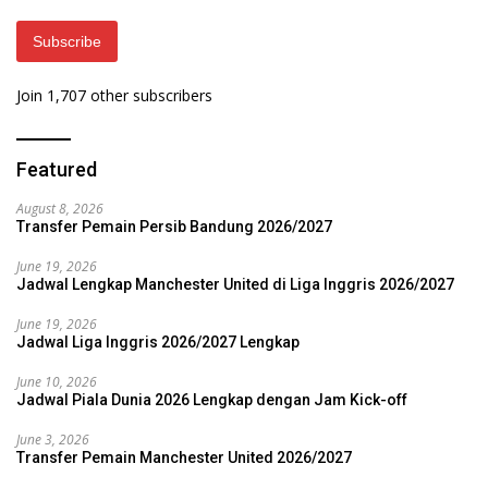
Subscribe
Join 1,707 other subscribers
Featured
August 8, 2026
Transfer Pemain Persib Bandung 2026/2027
June 19, 2026
Jadwal Lengkap Manchester United di Liga Inggris 2026/2027
June 19, 2026
Jadwal Liga Inggris 2026/2027 Lengkap
June 10, 2026
Jadwal Piala Dunia 2026 Lengkap dengan Jam Kick-off
June 3, 2026
Transfer Pemain Manchester United 2026/2027