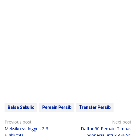
Balsa Sekulic
Pemain Persib
Transfer Persib
Post
Previous post
Next post
Meksiko vs Inggris 2-3
Daftar 50 Pemain Timnas
navigation
Highlights
Indonesia untuk ASEAN