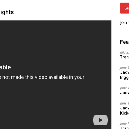
Su
lights
Join
Fea
July 
Tran
June 
Jadw
Ingg
June 
Jadw
June 
Jadw
Kick
June 
Tran