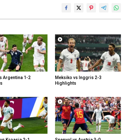
s Argentina 1-2
Meksiko vs Inggris 2-3
ts
Highlights
 vs Kroasia 2-1
Spanyol vs Austria 3-0