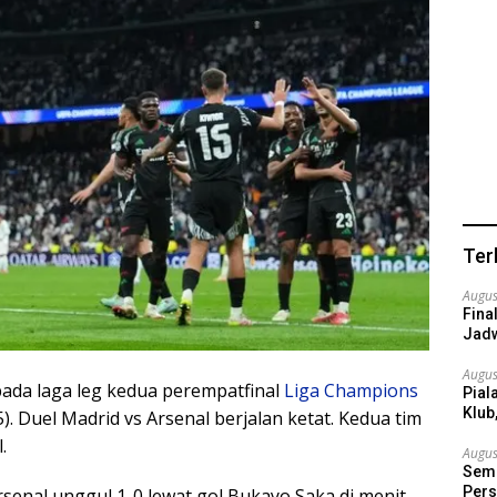
Ter
Augus
Fina
Jadw
Augus
ada laga leg kedua perempatfinal
Liga Champions
Pial
Klub
). Duel Madrid vs Arsenal berjalan ketat. Kedua tim
.
Augus
Semi
Pers
Arsenal unggul 1-0 lewat gol Bukayo Saka di menit