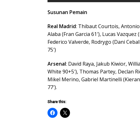
Susunan Pemain
Real Madrid
: Thibaut Courtois, Antonio
Alaba (Fran Garcia 61′), Lucas Vazquez 
Federico Valverde, Rodrygo (Dani Ceball
75′)
Arsenal
: David Raya, Jakub Kiwior, Will
White 90+5′), Thomas Partey, Declan R
Mikel Merino, Gabriel Martinelli (Kier
77′).
Share this: