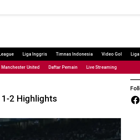
League
Liga Inggris
Timnas Indonesia
Video Gol
Lig
Manchester United
Daftar Pemain
Live Streaming
Fol
 1-2 Highlights
Fac