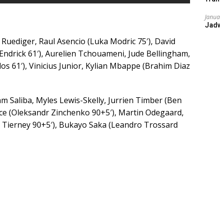
Janua
Jad
 Ruediger, Raul Asencio (Luka Modric 75′), David
(Endrick 61′), Aurelien Tchouameni, Jude Bellingham,
os 61′), Vinicius Junior, Kylian Mbappe (Brahim Diaz
iam Saliba, Myles Lewis-Skelly, Jurrien Timber (Ben
ice (Oleksandr Zinchenko 90+5′), Martin Odegaard,
an Tierney 90+5′), Bukayo Saka (Leandro Trossard