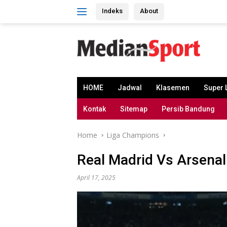
Skip
Indeks
About
to
content
HOME
Jadwal
Klasemen
Super 
Kontak
Sitemap
Persib Bandung
Home
Liga Champions
Real Madrid Vs Arsenal
April 17, 2025