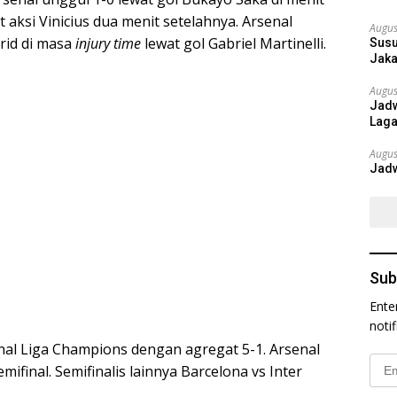
aksi Vinicius dua menit setelahnya. Arsenal
Augus
rid di masa
injury time
lewat gol Gabriel Martinelli.
Susu
Jaka
Augus
Jadw
Laga
Augus
Jadw
Sub
Ente
noti
final Liga Champions dengan agregat 5-1. Arsenal
Emai
mifinal. Semifinalis lainnya Barcelona vs Inter
Addr