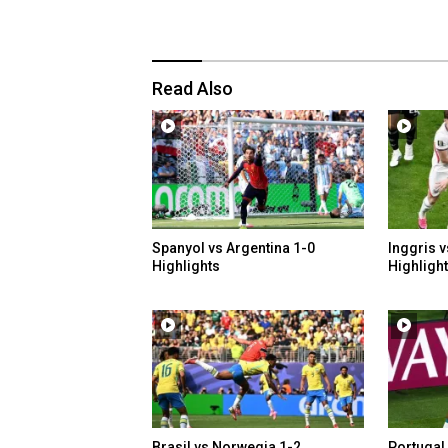
Read Also
Spanyol vs Argentina 1-0
Inggris v
Highlights
Highligh
Brasil vs Norwegia 1-2
Portugal