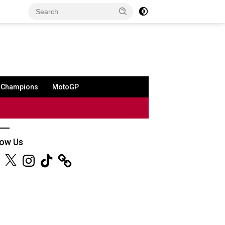
a Champions
MotoGP
low Us
ebook
X
Instagram
TikTok