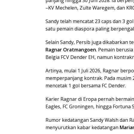
panjang hingga 30 Juni 2028. Ia berpe
–KV Mechelen, Zulte Waregem, dan KR
Sandy telah mencatat 23 caps dan 3 go
satu pemain diaspora paling berpengal
Selain Sandy, Persib juga dikabarkan 
Ragnar Oratmangoen
. Pemain berusia
Belgia FCV Dender EH, namun kontrakny
Artinya, mulai 1 Juli 2026, Ragnar ber
memperpanjang kontrak. Pada musim 20
mencetak 1 gol bersama FC Dender.
Karier Ragnar di Eropa pernah bermai
Eagles, FC Groningen, hingga Fortuna S
Rumor kedatangan Sandy Walsh dan Ra
menyurutkan kabar kedatangan
Maria