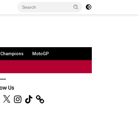
a Champions
MotoGP
low Us
ebook
X
Instagram
TikTok