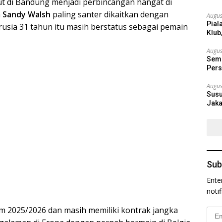
t di Bandung menjadi perbincangan hangat di
a
Sandy Walsh
paling santer dikaitkan dengan
Augus
Pial
rusia 31 tahun itu masih berstatus sebagai pemain
Klub
Augus
Semi
Pers
Augus
Susu
Jaka
Sub
Ente
noti
 2025/2026 dan masih memiliki kontrak jangka
Emai