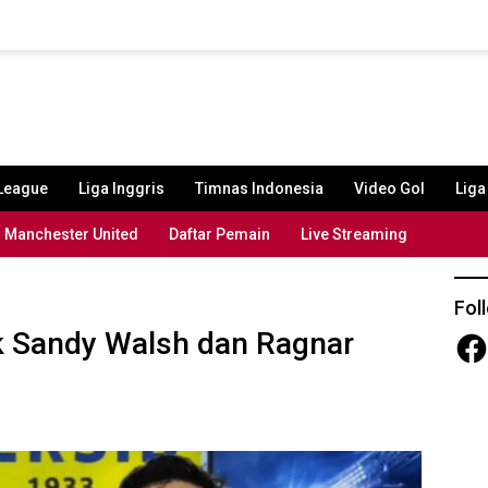
League
Liga Inggris
Timnas Indonesia
Video Gol
Lig
Manchester United
Daftar Pemain
Live Streaming
Fol
ik Sandy Walsh dan Ragnar
Fac