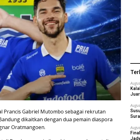
Ter
Augus
Kala
Juar
Augus
l Prancis Gabriel Mutombo sebagai rekrutan
Susu
Sura
andung dikaitkan dengan dua pemain diaspora
agnar Oratmangoen.
Augus
Fina
Jadw