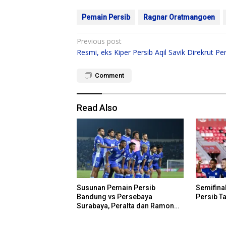
Pemain Persib
Ragnar Oratmangoen
Post
Previous post
Resmi, eks Kiper Persib Aqil Savik Direkrut Per
navigation
Comment
Read Also
Susunan Pemain Persib
Semifinal
Bandung vs Persebaya
Persib Ta
Surabaya, Peralta dan Ramon
Cadangan