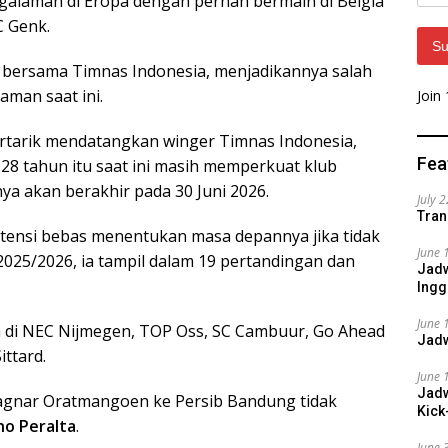
ngalaman di Eropa dengan pernah bermain di Belgia
Addr
C Genk.
Su
l bersama Timnas Indonesia, menjadikannya salah
aman saat ini.
Join
tertarik mendatangkan winger Timnas Indonesia,
Fea
 28 tahun itu saat ini masih memperkuat klub
a akan berakhir pada 30 Juni 2026.
July 
Tran
potensi bebas menentukan masa depannya jika tidak
June 
25/2026, ia tampil dalam 19 pertandingan dan
Jadw
Ingg
June 
n di NEC Nijmegen, TOP Oss, SC Cambuur, Go Ahead
Jadw
ittard.
June 
Jadw
gnar Oratmangoen ke Persib Bandung tidak
Kick
no Peralta
.
June 