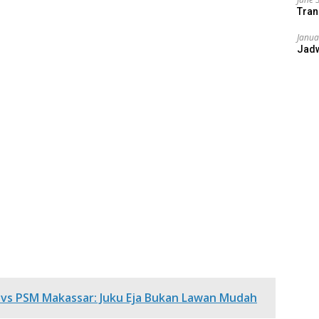
Tran
Janua
Jad
 vs PSM Makassar: Juku Eja Bukan Lawan Mudah