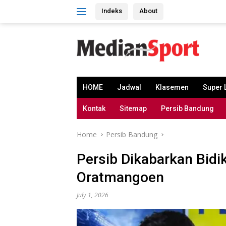
Skip
Indeks
About
to
content
HOME
Jadwal
Klasemen
Super 
Kontak
Sitemap
Persib Bandung
Home
Persib Bandung
Persib Dikabarkan Bid
Oratmangoen
July 1, 2026