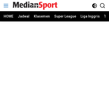
Skip
to
content
HOME
Jadwal
Klasemen
Super League
Liga Inggris
Ti