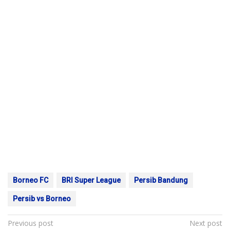
Borneo FC
BRI Super League
Persib Bandung
Persib vs Borneo
Post
Previous post
Next post