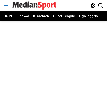
Skip
to
content
HOME
Jadwal
Klasemen
Super League
Liga Inggris
Ti