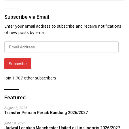
Subscribe via Email
Enter your email address to subscribe and receive notifications
of new posts by email.
Email
Address
Subscribe
Join 1,707 other subscribers
Featured
August 8, 2026
Transfer Pemain Persib Bandung 2026/2027
June 19, 2026
Jadwal Lengkap Manchester United di Liga Inggris 2026/2027