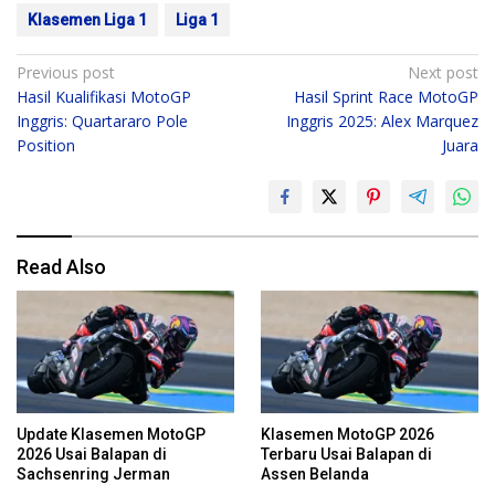
Klasemen Liga 1
Liga 1
Post
Previous post
Next post
Hasil Kualifikasi MotoGP
Hasil Sprint Race MotoGP
navigation
Inggris: Quartararo Pole
Inggris 2025: Alex Marquez
Position
Juara
Read Also
Update Klasemen MotoGP
Klasemen MotoGP 2026
2026 Usai Balapan di
Terbaru Usai Balapan di
Sachsenring Jerman
Assen Belanda