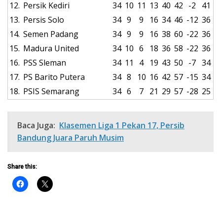
12.
Persik Kediri
34
10
11
13
40
42
-2
41
13.
Persis Solo
34
9
9
16
34
46
-12
36
14.
Semen Padang
34
9
9
16
38
60
-22
36
15.
Madura United
34
10
6
18
36
58
-22
36
16.
PSS Sleman
34
11
4
19
43
50
-7
34
17.
PS Barito Putera
34
8
10
16
42
57
-15
34
18.
PSIS Semarang
34
6
7
21
29
57
-28
25
Baca Juga:
Klasemen Liga 1 Pekan 17, Persib
Bandung Juara Paruh Musim
Share this: