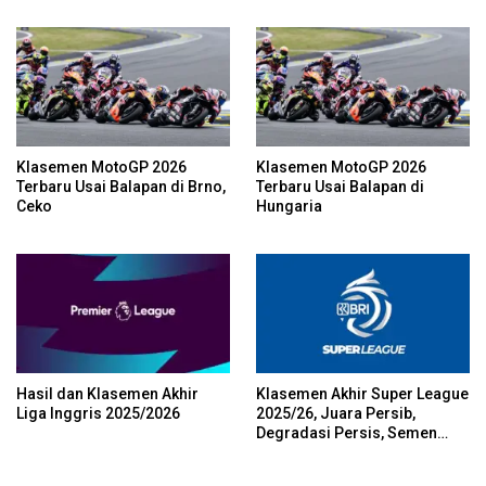
Klasemen MotoGP 2026
Klasemen MotoGP 2026
Terbaru Usai Balapan di Brno,
Terbaru Usai Balapan di
Ceko
Hungaria
Hasil dan Klasemen Akhir
Klasemen Akhir Super League
Liga Inggris 2025/2026
2025/26, Juara Persib,
Degradasi Persis, Semen
Padang, PSBS