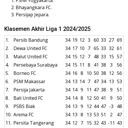
PSIM Yogyakarta.
Bhayangkara FC.
Persijap Jepara.
Klasemen Akhir Liga 1 2024/2025
1.
Persib Bandung
34
19
12
3
60
33
27
69
2.
Dewa United FC
34
17
10
7
65
33
32
61
3.
Malut United FC
34
15
12
7
48
33
15
57
4.
Persebaya Surabaya
34
15
11
8
41
38
3
56
5.
Borneo FC
34
16
8
10
50
38
12
56
6.
PSM Makassar
34
13
14
7
47
34
13
53
7.
Persija Jakarta
34
14
9
11
47
38
9
51
8.
Bali United FC
34
14
8
12
50
41
9
50
9.
PSBS Biak
34
13
9
12
44
47
-3
48
10.
Arema FC
34
13
8
13
53
51
2
47
11.
Persita Tangerang
34
12
7
15
32
43
-11
43