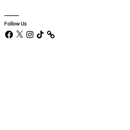
Follow Us
Facebook
X
Instagram
TikTok