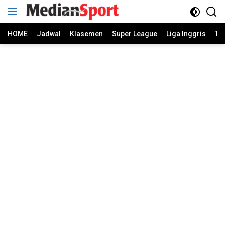
Skip
to
content
HOME
Jadwal
Klasemen
Super League
Liga Inggris
Ti