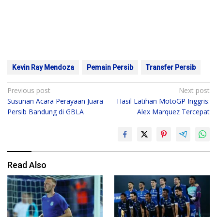
Kevin Ray Mendoza
Pemain Persib
Transfer Persib
Post
Previous post
Next post
Susunan Acara Perayaan Juara
Hasil Latihan MotoGP Inggris:
navigation
Persib Bandung di GBLA
Alex Marquez Tercepat
Read Also