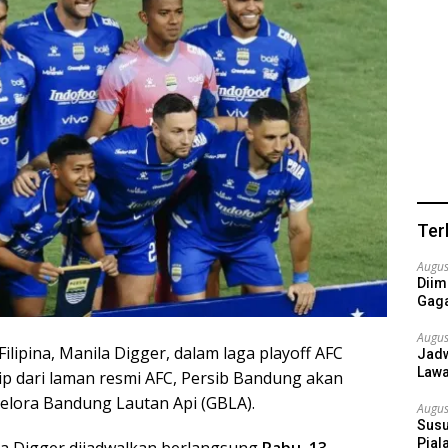
Ter
Augus
Diim
Gaga
Augus
lipina, Manila Digger, dalam laga playoff AFC
Jadw
Lawa
p dari laman resmi AFC, Persib Bandung akan
elora Bandung Lautan Api (GBLA).
Augus
Susu
Pial
a Digger dijadwalkan berlangsung
Rabu, 13