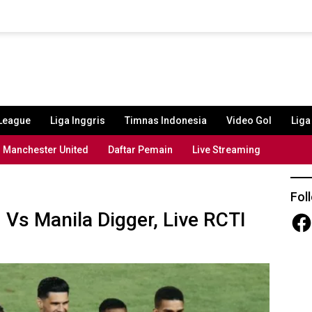
League
Liga Inggris
Timnas Indonesia
Video Gol
Lig
Manchester United
Daftar Pemain
Live Streaming
Fol
Vs Manila Digger, Live RCTI
Fac