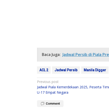
Baca Juga:
Jadwal Persib di Piala Pr
ACL 2
Jadwal Persib
Manila Digger
Post
Previous post
Jadwal Piala Kemerdekaan 2025, Peserta Tim
navigation
U-17 Empat Negara
Comment