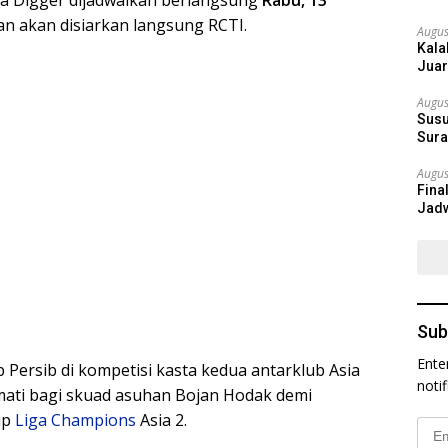
dan akan disiarkan langsung RCTI.
Augus
Kala
Juar
Augus
Susu
Sura
Augus
Fina
Jadw
Sub
Ente
 Persib di kompetisi kasta kedua antarklub Asia
noti
ati bagi skuad asuhan Bojan Hodak demi
up
Liga Champions
Asia 2.
Emai