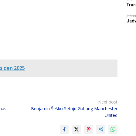
Tran
Janua
Jad
esiden 2025
Next post
nas
Benjamin Šeško Setuju Gabung Manchester
United