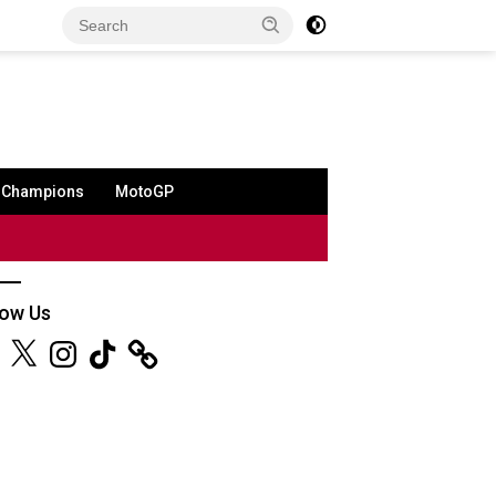
a Champions
MotoGP
low Us
ebook
X
Instagram
TikTok