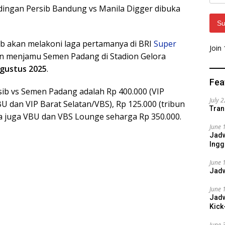
Addr
andingan Persib Bandung vs Manila Digger dibuka
Su
b akan melakoni laga pertamanya di BRI
Super
Join
n menjamu Semen Padang di Stadion Gelora
Agustus 2025
.
Fea
ib vs Semen Padang adalah Rp 400.000 (VIP
July 
U dan VIP Barat Selatan/VBS), Rp 125.000 (tribun
Tran
ada juga VBU dan VBS Lounge seharga Rp 350.000.
June 
Jadw
Ingg
June 
Jadw
June 
Jadw
Kick
June 