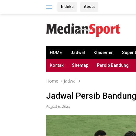
Skip
Indeks
About
to
content
HOME
Jadwal
Klasemen
Super 
Kontak
Sitemap
Persib Bandung
Home
Jadwal
Jadwal Persib Bandung 
August 6, 2025