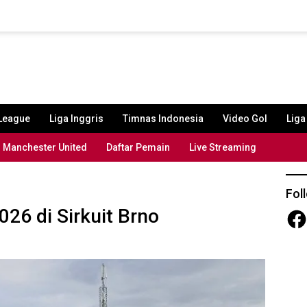
League
Liga Inggris
Timnas Indonesia
Video Gol
Lig
Manchester United
Daftar Pemain
Live Streaming
Fol
26 di Sirkuit Brno
Fac