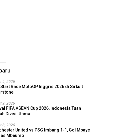
baru
t 9, 2026
 Start Race MotoGP Inggris 2026 di Sirkuit
erstone
t 9, 2026
al FIFA ASEAN Cup 2026, Indonesia Tuan
h Divisi Utama
t 8, 2026
hester United vs PSG Imbang 1-1, Gol Mbaye
alas Mbeumo