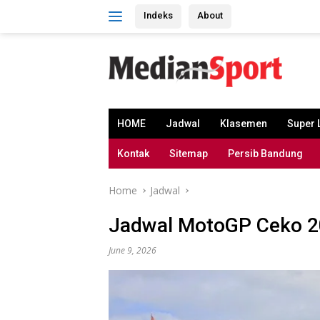
Skip
Indeks
About
to
content
HOME
Jadwal
Klasemen
Super 
Kontak
Sitemap
Persib Bandung
Home
Jadwal
Jadwal MotoGP Ceko 20
June 9, 2026