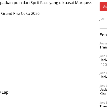
tkan poin dari Sprit Race yang dikuasai Marquez.
Su
i Grand Prix Ceko 2026.
Join
Fea
Augus
Tran
June 
Jadw
Ingg
June 
Jadw
June 
Jadw
0 Lap)
Kick
June 
Tran