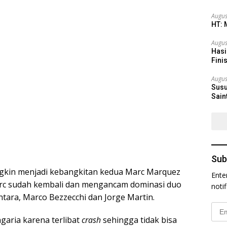
Augus
HT: 
Augus
Hasi
Fini
Augus
Susu
Sain
Sub
ngkin menjadi kebangkitan kedua Marc Marquez
Ente
arc sudah kembali dan mengancam dominasi duo
noti
tara, Marco Bezzecchi dan Jorge Martin.
Emai
Addr
ngaria karena terlibat
crash
sehingga tidak bisa