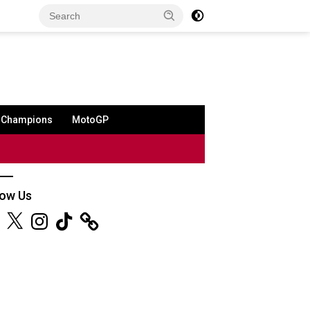
a Champions
MotoGP
low Us
ebook
X
Instagram
TikTok