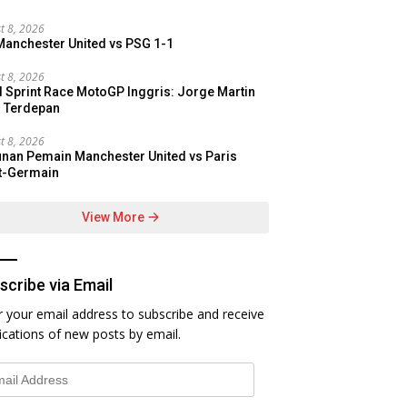
t 8, 2026
Manchester United vs PSG 1-1
t 8, 2026
l Sprint Race MotoGP Inggris: Jorge Martin
s Terdepan
t 8, 2026
nan Pemain Manchester United vs Paris
t-Germain
View More
scribe via Email
r your email address to subscribe and receive
fications of new posts by email.
l
ess