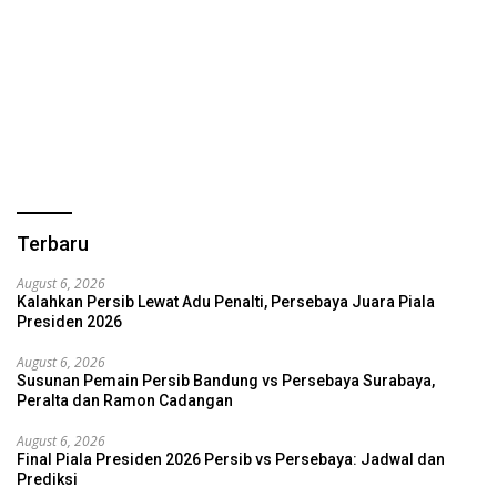
Terbaru
August 6, 2026
Kalahkan Persib Lewat Adu Penalti, Persebaya Juara Piala
Presiden 2026
August 6, 2026
Susunan Pemain Persib Bandung vs Persebaya Surabaya,
Peralta dan Ramon Cadangan
August 6, 2026
Final Piala Presiden 2026 Persib vs Persebaya: Jadwal dan
Prediksi