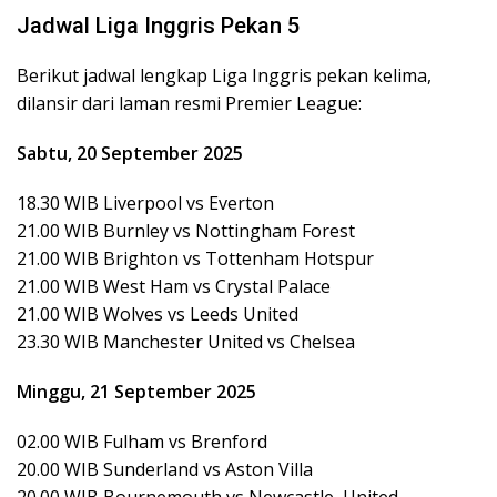
Jadwal Liga Inggris Pekan 5
Berikut jadwal lengkap Liga Inggris pekan kelima,
dilansir dari laman resmi Premier League:
Sabtu, 20 September 2025
18.30 WIB Liverpool vs Everton
21.00 WIB Burnley vs Nottingham Forest
21.00 WIB Brighton vs Tottenham Hotspur
21.00 WIB West Ham vs Crystal Palace
21.00 WIB Wolves vs Leeds United
23.30 WIB Manchester United vs Chelsea
Minggu, 21 September 2025
02.00 WIB Fulham vs Brenford
20.00 WIB Sunderland vs Aston Villa