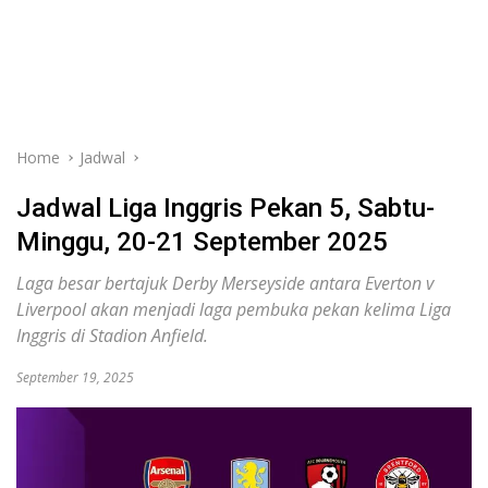
Home
Jadwal
Jadwal Liga Inggris Pekan 5, Sabtu-
Minggu, 20-21 September 2025
Laga besar bertajuk Derby Merseyside antara Everton v
Liverpool akan menjadi laga pembuka pekan kelima Liga
Inggris di Stadion Anfield.
September 19, 2025