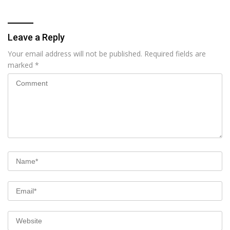
Leave a Reply
Your email address will not be published.
Required fields are
marked
*