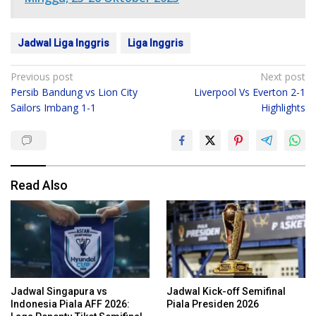
Jadwal Liga Inggris
Liga Inggris
Post
Previous post
Next post
Persib Bandung vs Lion City
Liverpool Vs Everton 2-1
navigation
Sailors Imbang 1-1
Highlights
Read Also
Jadwal Singapura vs
Jadwal Kick-off Semifinal
Indonesia Piala AFF 2026:
Piala Presiden 2026