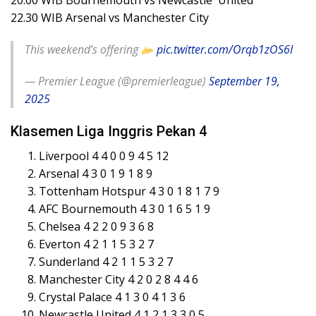
20.00 WIB Bournemouth vs Newcastle United
22.30 WIB Arsenal vs Manchester City
This weekend’s offering
pic.twitter.com/Orqb1zOS6I
— Premier League (@premierleague)
September 19,
2025
Klasemen Liga Inggris Pekan 4
Liverpool 4 4 0 0 9 4 5 12
Arsenal 4 3 0 1 9 1 8 9
Tottenham Hotspur 4 3 0 1 8 1 7 9
AFC Bournemouth 4 3 0 1 6 5 1 9
Chelsea 4 2 2 0 9 3 6 8
Everton 4 2 1 1 5 3 2 7
Sunderland 4 2 1 1 5 3 2 7
Manchester City 4 2 0 2 8 4 4 6
Crystal Palace 4 1 3 0 4 1 3 6
Newcastle United 4 1 2 1 3 3 0 5