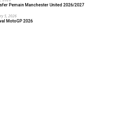
sfer Pemain Manchester United 2026/2027
ry 5, 2026
wal MotoGP 2026