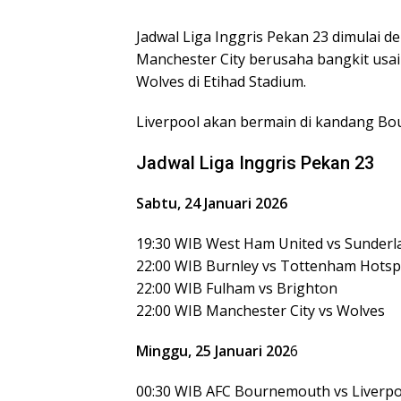
Jadwal Liga Inggris Pekan 23 dimulai 
Manchester City berusaha bangkit usa
Wolves di Etihad Stadium.
Liverpool akan bermain di kandang B
Jadwal Liga Inggris Pekan 23
Sabtu, 24 Januari 2026
19:30 WIB West Ham United vs Sunderl
22:00 WIB Burnley vs Tottenham Hots
22:00 WIB Fulham vs Brighton
22:00 WIB Manchester City vs Wolves
Minggu, 25 Januari 202
6
00:30 WIB AFC Bournemouth vs Liverpo