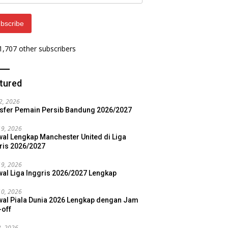
ess
bscribe
 1,707 other subscribers
tured
22, 2026
sfer Pemain Persib Bandung 2026/2027
19, 2026
al Lengkap Manchester United di Liga
ris 2026/2027
19, 2026
al Liga Inggris 2026/2027 Lengkap
10, 2026
al Piala Dunia 2026 Lengkap dengan Jam
-off
3, 2026