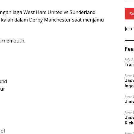
Addr
dengan laga West Ham United vs Sunderland.
Su
i kalah dalam Derby Manchester saat menjamu
Join
ournemouth.
Fea
July 
Tran
June 
Jadw
and
Ingg
pur
June 
Jadw
June 
Jadw
Kick
ol
June 