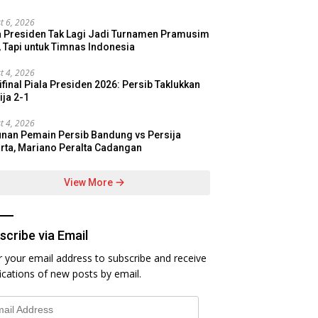
t 6, 2026
a Presiden Tak Lagi Jadi Turnamen Pramusim
, Tapi untuk Timnas Indonesia
t 4, 2026
final Piala Presiden 2026: Persib Taklukkan
ija 2-1
t 4, 2026
nan Pemain Persib Bandung vs Persija
rta, Mariano Peralta Cadangan
View More
scribe via Email
r your email address to subscribe and receive
fications of new posts by email.
l