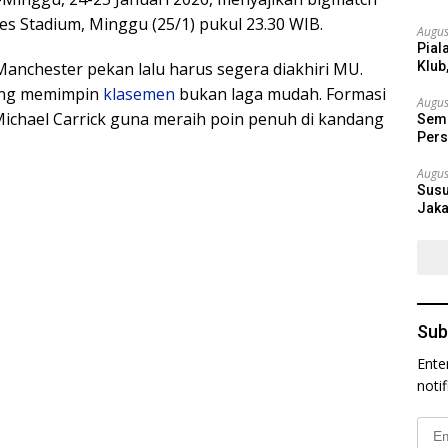
es Stadium, Minggu (25/1) pukul 23.30 WIB.
Augus
Pial
Klub
anchester pekan lalu harus segera diakhiri MU.
dang memimpin
klasemen
bukan laga mudah. Formasi
Augus
ichael Carrick guna meraih poin penuh di kandang
Semi
Pers
Augus
Susu
Jaka
Sub
Ente
noti
Emai