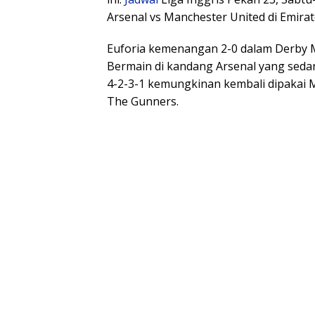
Arsenal vs Manchester United di Emirat
Euforia kemenangan 2-0 dalam Derby M
Bermain di kandang Arsenal yang se
4-2-3-1 kemungkinan kembali dipakai M
The Gunners.