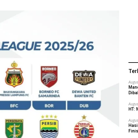
Ter
Augus
Manc
Dib
Augus
HT: 
Augus
Hasi
Fini