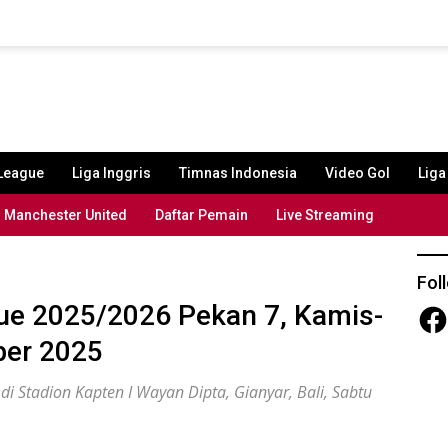
League
Liga Inggris
Timnas Indonesia
Video Gol
Lig
Manchester United
Daftar Pemain
Live Streaming
Fol
ue 2025/2026 Pekan 7, Kamis-
Fac
ber 2025
i Stadion Kapten I Wayan Dipta, Gianyar, Bali, Sabtu