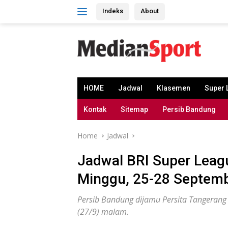
Skip
Indeks
About
to
content
HOME
Jadwal
Klasemen
Super 
Kontak
Sitemap
Persib Bandung
Home
Jadwal
Jadwal BRI Super Leag
Minggu, 25-28 Septem
Persib Bandung dijamu Persita Tangerang d
(27/9) malam.