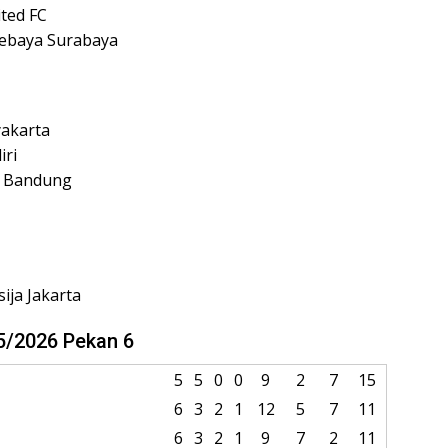
ited FC
sebaya Surabaya
yakarta
iri
b Bandung
ija Jakarta
5/2026 Pekan 6
5
5
0
0
9
2
7
15
6
3
2
1
12
5
7
11
6
3
2
1
9
7
2
11