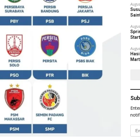
Augus
Susu
Sain
Augus
Spri
Star
Augus
Hasi
Mart
Sub
Ente
noti
Emai
Addr