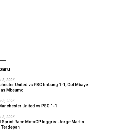
baru
t 8, 2026
hester United vs PSG Imbang 1-1, Gol Mbaye
alas Mbeumo
t 8, 2026
Manchester United vs PSG 1-1
t 8, 2026
l Sprint Race MotoGP Inggris: Jorge Martin
s Terdepan