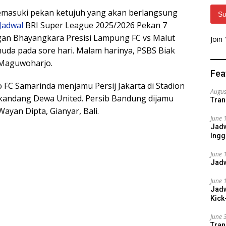
masuki pekan ketujuh yang akan berlangsung
Su
Jadwal
BRI Super League 2025/2026 Pekan 7
ngan Bhayangkara Presisi Lampung FC vs Malut
Join
uda pada sore hari. Malam harinya, PSBS Biak
 Maguwoharjo.
Fea
FC Samarinda menjamu Persij Jakarta di Stadion
Augus
 kandang Dewa United. Persib Bandung dijamu
Tran
ayan Dipta, Gianyar, Bali.
June 
Jadw
Ingg
June 
Jadw
June 
Jadw
Kick
June 
Tran