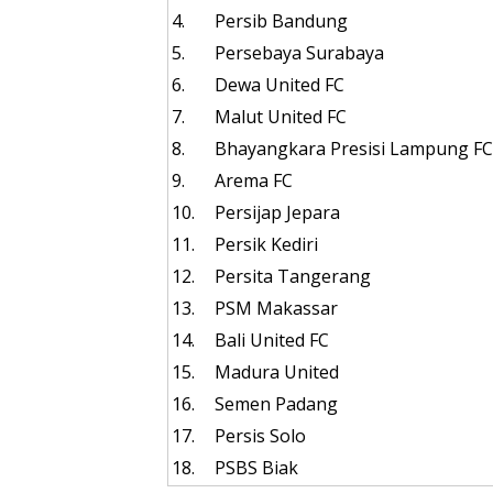
4.
Persib Bandung
5.
Persebaya Surabaya
6.
Dewa United FC
7.
Malut United FC
8.
Bhayangkara Presisi Lampung FC
9.
Arema FC
10.
Persijap Jepara
11.
Persik Kediri
12.
Persita Tangerang
13.
PSM Makassar
14.
Bali United FC
15.
Madura United
16.
Semen Padang
17.
Persis Solo
18.
PSBS Biak