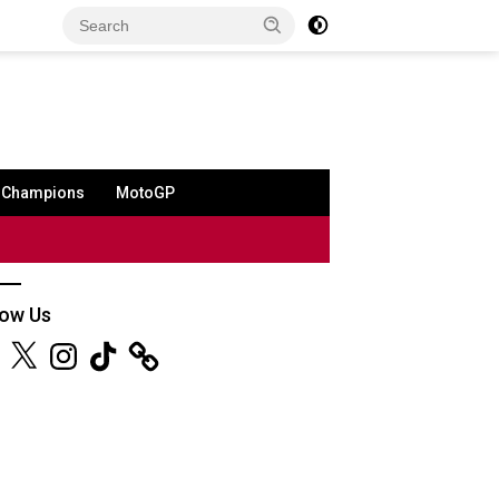
a Champions
MotoGP
low Us
ebook
X
Instagram
TikTok