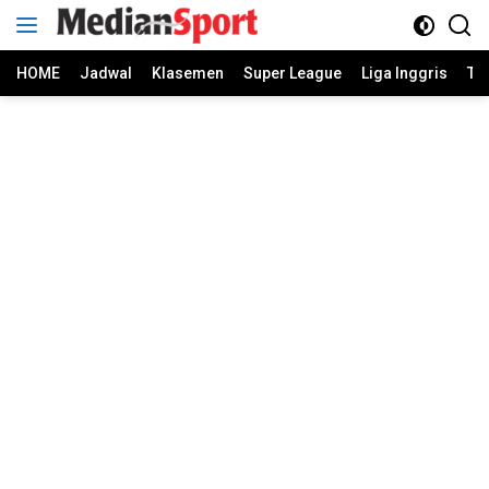
Skip
to
content
HOME
Jadwal
Klasemen
Super League
Liga Inggris
Ti