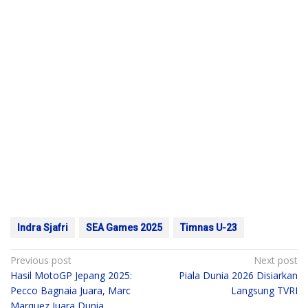
Indra Sjafri
SEA Games 2025
Timnas U-23
Post
Previous post
Next post
Hasil MotoGP Jepang 2025:
Piala Dunia 2026 Disiarkan
navigation
Pecco Bagnaia Juara, Marc
Langsung TVRI
Marquez Juara Dunia