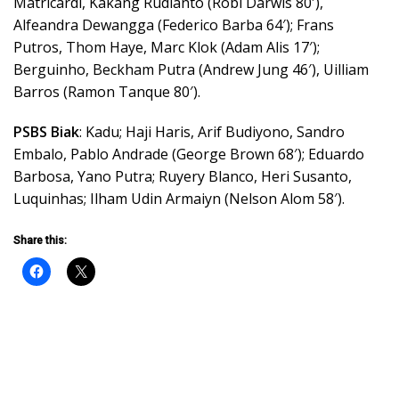
Matricardi, Kakang Rudianto (Robi Darwis 80′),
Alfeandra Dewangga (Federico Barba 64′); Frans
Putros, Thom Haye, Marc Klok (Adam Alis 17′);
Berguinho, Beckham Putra (Andrew Jung 46′), Uilliam
Barros (Ramon Tanque 80′).
PSBS Biak
: Kadu; Haji Haris, Arif Budiyono, Sandro
Embalo, Pablo Andrade (George Brown 68′); Eduardo
Barbosa, Yano Putra; Ruyery Blanco, Heri Susanto,
Luquinhas; Ilham Udin Armaiyn (Nelson Alom 58′).
Share this: