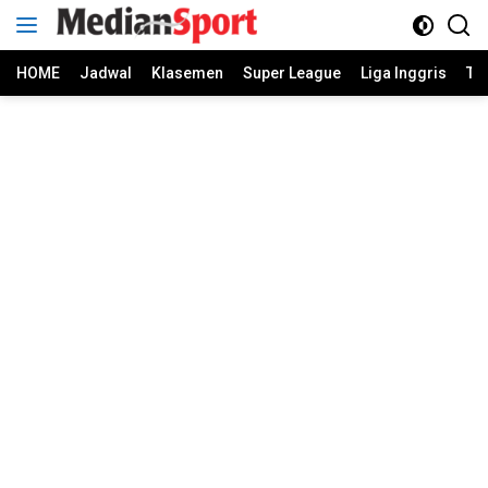
Skip
to
content
HOME
Jadwal
Klasemen
Super League
Liga Inggris
Ti