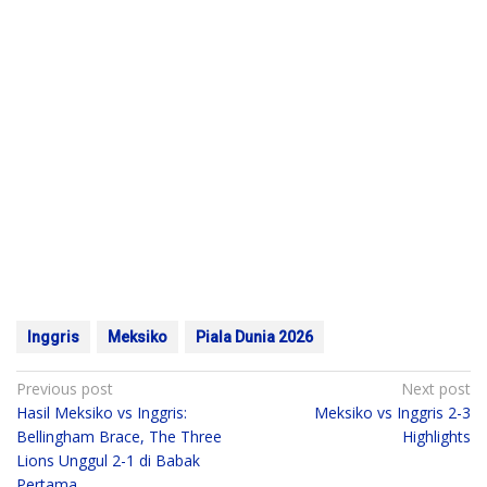
Inggris
Meksiko
Piala Dunia 2026
Post
Previous post
Next post
Hasil Meksiko vs Inggris:
Meksiko vs Inggris 2-3
navigation
Bellingham Brace, The Three
Highlights
Lions Unggul 2-1 di Babak
Pertama