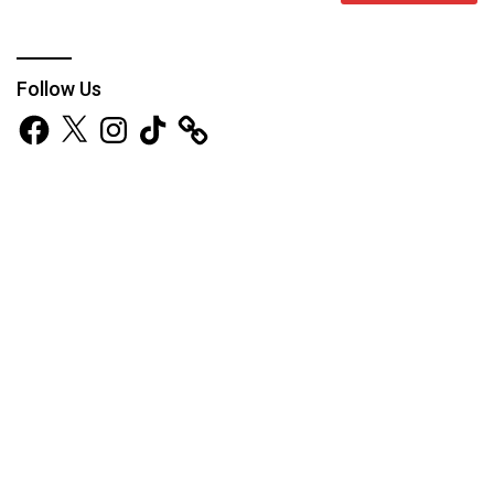
Follow Us
Facebook
X
Instagram
TikTok