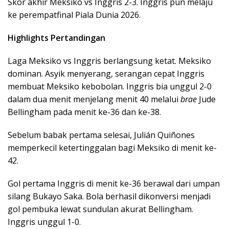
Skor akhir Meksiko vs Inggris 2-3. Inggris pun melaju
ke perempatfinal Piala Dunia 2026.
Highlights Pertandingan
Laga Meksiko vs Inggris berlangsung ketat. Meksiko
dominan. Asyik menyerang, serangan cepat Inggris
membuat Meksiko kebobolan. Inggris bia unggul 2-0
dalam dua menit menjelang menit 40 melalui
brae
Jude
Bellingham pada menit ke-36 dan ke-38.
Sebelum babak pertama selesai, Julián Quiñones
memperkecil ketertinggalan bagi Meksiko di menit ke-
42.
Gol pertama Inggris di menit ke-36 berawal dari umpan
silang Bukayo Saka. Bola berhasil dikonversi menjadi
gol pembuka lewat sundulan akurat Bellingham.
Inggris unggul 1-0.