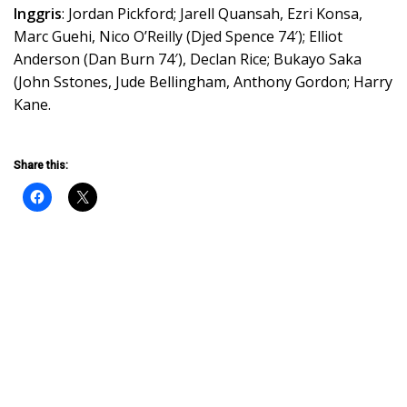
Inggris
: Jordan Pickford; Jarell Quansah, Ezri Konsa,
Marc Guehi, Nico O’Reilly (Djed Spence 74′); Elliot
Anderson (Dan Burn 74′), Declan Rice; Bukayo Saka
(John Sstones, Jude Bellingham, Anthony Gordon; Harry
Kane.
Share this: