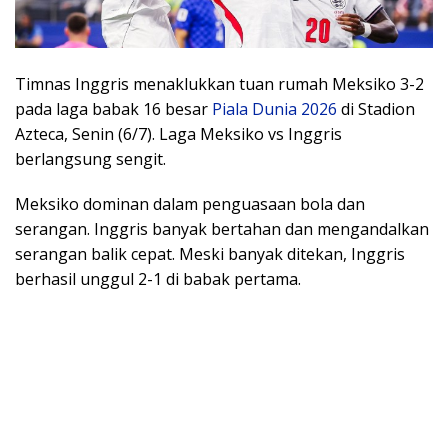
Timnas Inggris menaklukkan tuan rumah Meksiko 3-2
pada laga babak 16 besar
Piala Dunia 2026
di Stadion
Azteca, Senin (6/7). Laga Meksiko vs Inggris
berlangsung sengit.
Meksiko dominan dalam penguasaan bola dan
serangan. Inggris banyak bertahan dan mengandalkan
serangan balik cepat. Meski banyak ditekan, Inggris
berhasil unggul 2-1 di babak pertama.