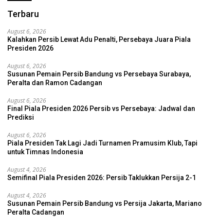
Terbaru
August 6, 2026
Kalahkan Persib Lewat Adu Penalti, Persebaya Juara Piala
Presiden 2026
August 6, 2026
Susunan Pemain Persib Bandung vs Persebaya Surabaya,
Peralta dan Ramon Cadangan
August 6, 2026
Final Piala Presiden 2026 Persib vs Persebaya: Jadwal dan
Prediksi
August 6, 2026
Piala Presiden Tak Lagi Jadi Turnamen Pramusim Klub, Tapi
untuk Timnas Indonesia
August 4, 2026
Semifinal Piala Presiden 2026: Persib Taklukkan Persija 2-1
August 4, 2026
Susunan Pemain Persib Bandung vs Persija Jakarta, Mariano
Peralta Cadangan