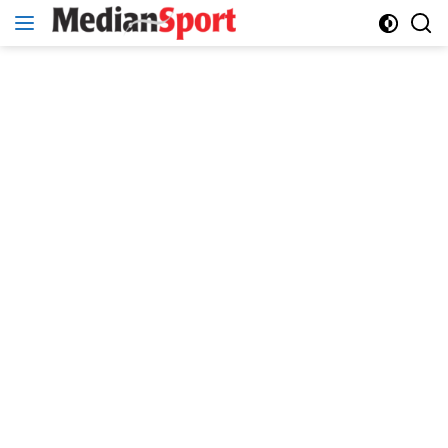
Skip
to
content