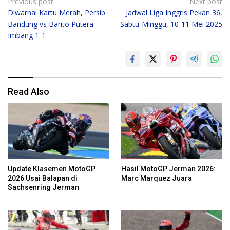
Post
Previous post
Next post
Diwarnai Kartu Merah, Persib
Jadwal Liga Inggris Pekan 36,
navigation
Bandung vs Barito Putera
Sabtu-Minggu, 10-11 Mei 2025
Imbang 1-1
Read Also
Update Klasemen MotoGP
Hasil MotoGP Jerman 2026:
2026 Usai Balapan di
Marc Marquez Juara
Sachsenring Jerman