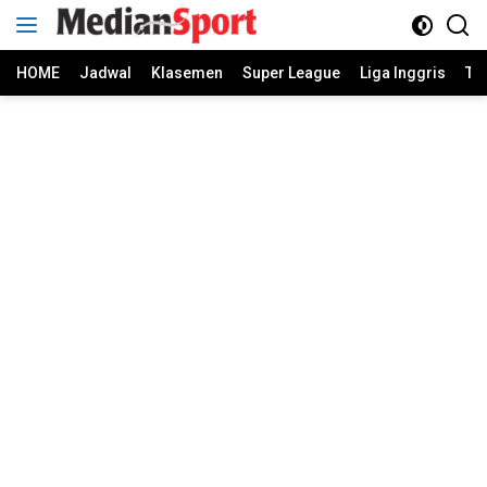
Skip
to
content
HOME
Jadwal
Klasemen
Super League
Liga Inggris
Ti