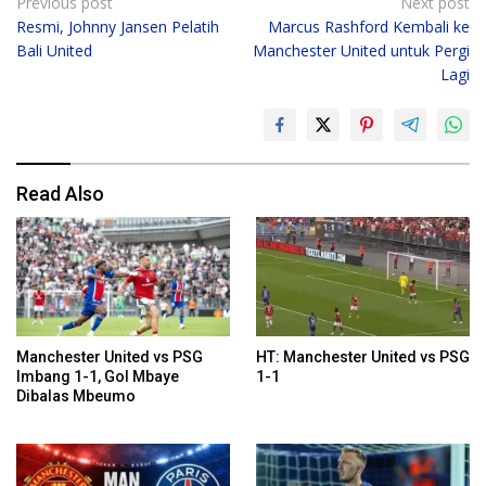
Post
Previous post
Next post
Resmi, Johnny Jansen Pelatih
Marcus Rashford Kembali ke
navigation
Bali United
Manchester United untuk Pergi
Lagi
Read Also
Manchester United vs PSG
HT: Manchester United vs PSG
Imbang 1-1, Gol Mbaye
1-1
Dibalas Mbeumo