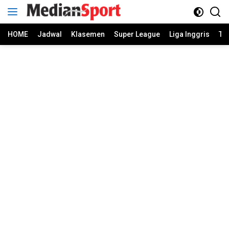
Skip
to
content
HOME
Jadwal
Klasemen
Super League
Liga Inggris
Ti