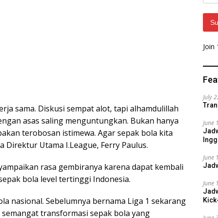
Addr
Su
Join
Fea
July 
Tran
rja sama. Diskusi sempat alot, tapi alhamdulillah
 dengan asas saling menguntungkan. Bukan hanya
June 
Jadw
akan terobosan istimewa. Agar sepak bola kita
Ingg
a Direktur Utama I.League, Ferry Paulus.
June 
Jadw
yampaikan rasa gembiranya karena dapat kembali
pak bola level tertinggi Indonesia.
June 
Jadw
ola nasional. Sebelumnya bernama Liga 1 sekarang
Kick
 semangat transformasi sepak bola yang
June 