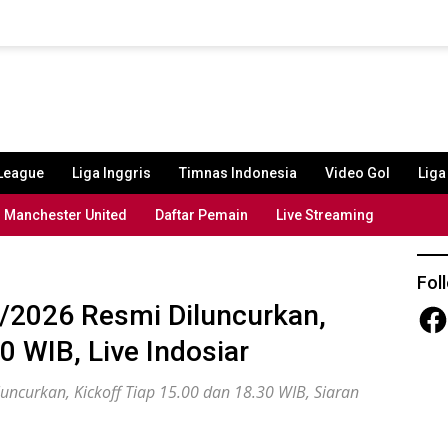
League
Liga Inggris
Timnas Indonesia
Video Gol
Lig
Manchester United
Daftar Pemain
Live Streaming
Fol
/2026 Resmi Diluncurkan,
Fac
0 WIB, Live Indosiar
ncurkan, Kickoff Tiap 15.00 dan 18.30 WIB, Siaran