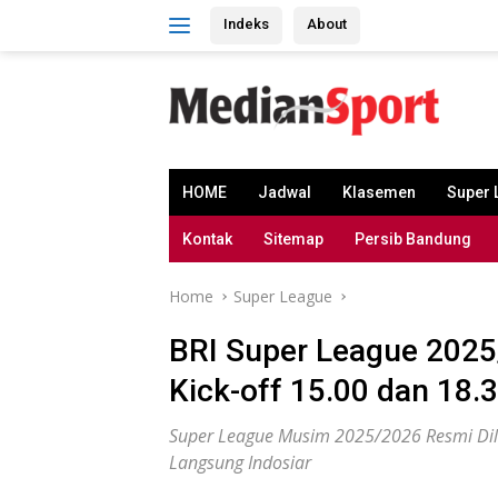
Skip
Indeks
About
to
content
HOME
Jadwal
Klasemen
Super 
Kontak
Sitemap
Persib Bandung
Home
Super League
BRI Super League 2025
Kick-off 15.00 dan 18.3
Super League Musim 2025/2026 Resmi Dilu
Langsung Indosiar