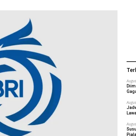
Ter
Augus
Diim
Gaga
Augus
Jadw
Lawa
Augus
Susu
Pial