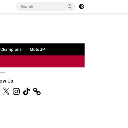
a Champions
MotoGP
low Us
ebook
X
Instagram
TikTok