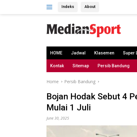
Skip
Indeks
About
to
content
HOME
Jadwal
Klasemen
Super 
Kontak
Sitemap
Persib Bandung
Home
Persib Bandung
Bojan Hodak Sebut 4 P
Mulai 1 Juli
June 30, 2025