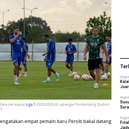
Ter
Augus
Kala
Juar
Augus
Susu
rdana persiapan
Liga 1
2025/2026 di Lapangan Pendamping Stadion
Sura
r)
Augus
mengatakan empat pemain baru Persib bakal datang
Fina
Jadw