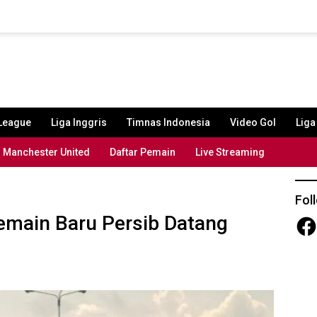
League
Liga Inggris
Timnas Indonesia
Video Gol
Lig
Manchester United
Daftar Pemain
Live Streaming
Fol
emain Baru Persib Datang
Fac