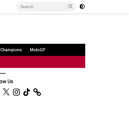
a Champions
MotoGP
low Us
ebook
X
Instagram
TikTok