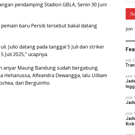
Addr
apangan pendamping Stadion GBLA, Senin 30 Juni
Su
 pemain baru Persib tersebut bakal datang
Join
Juli. Julio datang pada tanggal 5 Juli dan striker
Fea
 Juli 2025,” ucapnya.
July 
Tran
ain anyar Maung Bandung sudah bergabung.
a Hehanussa, Alfeandra Dewangga, lalu Uilliam
June 
Jadw
cochea, dan Berguinho.
Ingg
June 
Jadw
June 
Jadw
Kick
June 