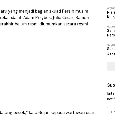
Augus
aru yang menjadi bagian skuad Persib musim
Pial
reka adalah Adam Przybek, Julio Cesar, Ramon
Klub
terakhir belum resmi diumumkan secara resmi.
Augus
Semi
Pers
Augus
Susu
Jaka
Sub
Ente
noti
Emai
 datang besok,” kata Bojan kepada wartawan usai