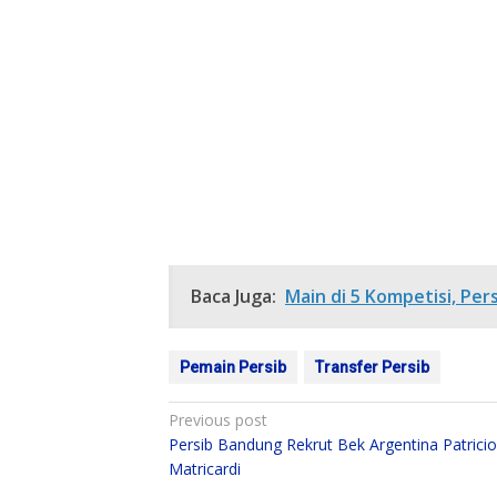
Baca Juga:
Main di 5 Kompetisi, Pe
Pemain Persib
Transfer Persib
Post
Previous post
Persib Bandung Rekrut Bek Argentina Patricio
navigation
Matricardi