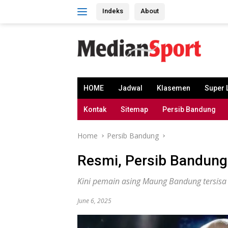
Skip
Indeks
About
to
content
HOME
Jadwal
Klasemen
Super 
Kontak
Sitemap
Persib Bandung
Home
Persib Bandung
Resmi, Persib Bandung
Kini pemain asing Maung Bandung tersisa 
June 6, 2025