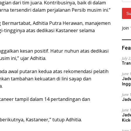
Addr
gian dari tim juara. Kontribusinya, baik di dalam
a tersendiri dalam perjalanan Persib musim ini.”
Su
 Bermartabat, Adhitia Putra Herawan, manajemen
Join
i-tingginya atas dedikasi Kastaneer selama
Fea
ggalkan kesan positif. Hatur nuhun atas dedikasi
m ini,” ujar Adhitia.
July 
Tran
da awal putaran kedua atas rekomendasi pelatih
June 
kan tambahan kekuatan di lini sayap dan
Jadw
Ingg
a.
June 
neer tampil dalam 14 pertandingan dan
Jadw
June 
Jadw
berikutnya, Kastaneer,” tutup Adhitia.
Kick
June 