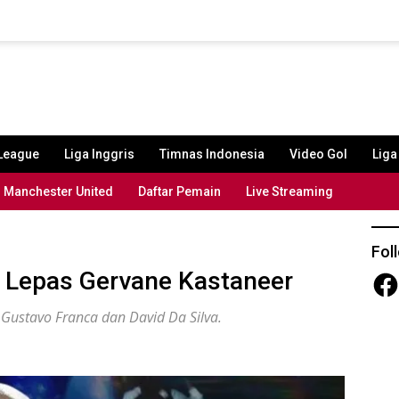
League
Liga Inggris
Timnas Indonesia
Video Gol
Lig
Manchester United
Daftar Pemain
Live Streaming
Fol
 Lepas Gervane Kastaneer
Fac
Gustavo Franca dan David Da Silva.