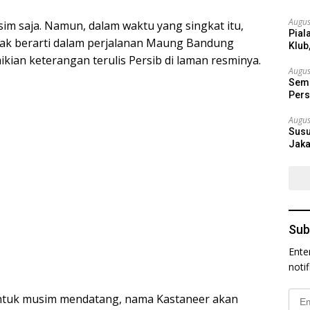
Augus
m saja. Namun, dalam waktu yang singkat itu,
Pial
jak berarti dalam perjalanan Maung Bandung
Klub
kian keterangan terulis Persib di laman resminya.
Augus
Semi
Pers
Augus
Susu
Jaka
Sub
Ente
noti
Emai
untuk musim mendatang, nama Kastaneer akan