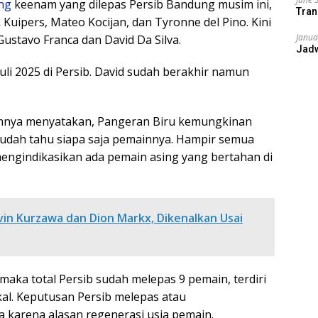
ng
keenam yang dilepas Persib Bandung musim ini,
Tran
 Kuipers, Mateo Kocijan, dan Tyronne del Pino. Kini
Janua
stavo Franca dan David Da Silva.
Jad
uli 2025 di Persib. David sudah berakhir namun
mnya menyatakan, Pangeran Biru kemungkinan
 sudah tahu siapa saja pemainnya. Hampir semua
engindikasikan ada pemain asing yang bertahan di
vin Kurzawa dan Dion Markx, Dikenalkan Usai
aka total Persib sudah melepas 9 pemain, terdiri
kal. Keputusan Persib melepas atau
karena alasan regenerasi usia pemain.