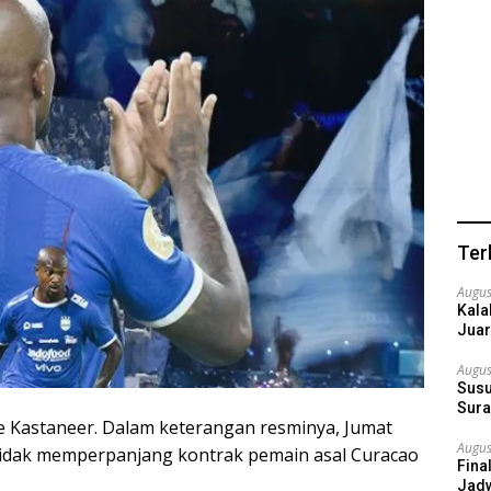
Ter
Augus
Kala
Juar
Augus
Susu
Sura
 Kastaneer. Dalam keterangan resminya, Jumat
Augus
tidak memperpanjang kontrak pemain asal Curacao
Fina
Jadw