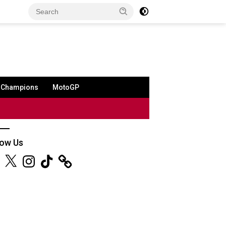
a Champions
MotoGP
low Us
ebook
X
Instagram
TikTok