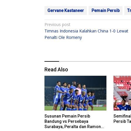
Gervane Kastaneer
Pemain Persib
T
Post
Previous post
Timnas Indonesia Kalahkan China 1-0 Lewat
navigation
Penalti Ole Romeny
Read Also
Susunan Pemain Persib
Semifinal
Bandung vs Persebaya
Persib Ta
Surabaya, Peralta dan Ramon