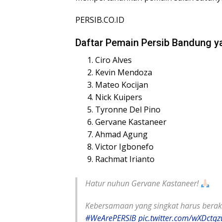
PERSIB.CO.ID
Daftar Pemain Persib Bandung y
Ciro Alves
Kevin Mendoza
Mateo Kocijan
Nick Kuipers
Tyronne Del Pino
Gervane Kastaneer
Ahmad Agung
Victor Igbonefo
Rachmat Irianto
Hatur nuhun Gervane Kastaneer!
Kebersamaan yang singkat harus berakh
#WeArePERSIB
pic.twitter.com/wXDctq