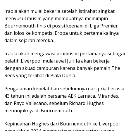
Iraola akan mulai bekerja setelah istirahat singkat
menyusul musim yang membuatnya memimpin
Bournemouth finis di posisi keenam di Liga Premier
dan lolos ke kompetisi Eropa untuk pertama kalinya
dalam sejarah mereka.
Iraola akan mengawasi pramusim pertamanya sebagai
pelatih Liverpool mulai awal Juli. Ia akan bekerja
dengan skuad campuran karena banyak pemain The
Reds yang terlibat di Piala Dunia.
Pengalaman kepelatihan sebelumnya dari pria berusia
43 tahun ini adalah bersama AEK Larnaca, Mirandes,
dan Rayo Vallecano, sebelum Richard Hughes
menunjuknya di Bournemouth.
Kepindahan Hughes dari Bournemouth ke Liverpool