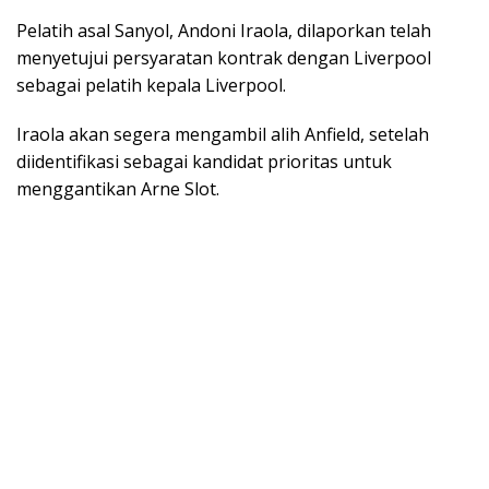
Pelatih asal Sanyol, Andoni Iraola, dilaporkan telah
menyetujui persyaratan kontrak dengan Liverpool
sebagai pelatih kepala Liverpool.
Iraola akan segera mengambil alih Anfield, setelah
diidentifikasi sebagai kandidat prioritas untuk
menggantikan Arne Slot.