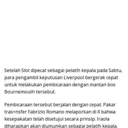
Setelah Slot dipecat sebagai pelatih kepala pada Sabtu,
para pengambil keputusan Liverpool bergerak cepat
untuk melakukan pembicaraan dengan mantan bos
Bournemouth tersebut.
Pembicaraan tersebut berjalan dengan cepat. Pakar
tras=nsfer Fabrizio Romano melaporkan di X bahwa
kesepakatan telah disetujui secara prinsip. Iraola
diharapkan akan diumumkan sebagai pelatih kepala.