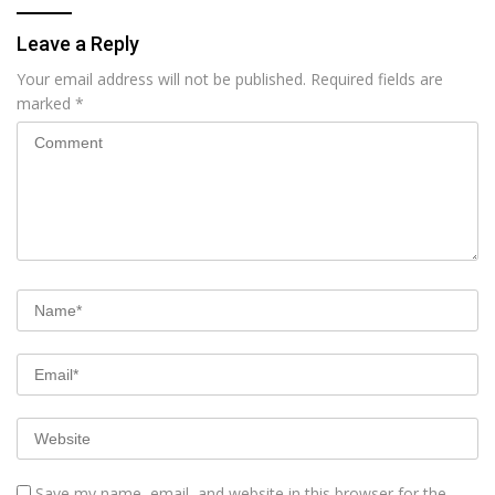
Leave a Reply
Your email address will not be published.
Required fields are
marked
*
Save my name, email, and website in this browser for the