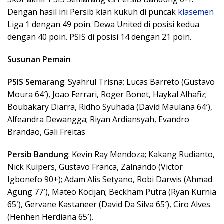
Dengan hasil ini Persib kian kukuh di puncak
klasemen
Liga 1 dengan 49 poin. Dewa United di posisi kedua
dengan 40 poin. PSIS di posisi 14 dengan 21 poin.
Susunan Pemain
PSIS Semarang
: Syahrul Trisna; Lucas Barreto (Gustavo
Moura 64′), Joao Ferrari, Roger Bonet, Haykal Alhafiz;
Boubakary Diarra, Ridho Syuhada (David Maulana 64′),
Alfeandra Dewangga; Riyan Ardiansyah, Evandro
Brandao, Gali Freitas
Persib Bandung
: Kevin Ray Mendoza; Kakang Rudianto,
Nick Kuipers, Gustavo Franca, Zalnando (Victor
Igbonefo 90+); Adam Alis Setyano, Robi Darwis (Ahmad
Agung 77′), Mateo Kocijan; Beckham Putra (Ryan Kurnia
65′), Gervane Kastaneer (David Da Silva 65′), Ciro Alves
(Henhen Herdiana 65′).