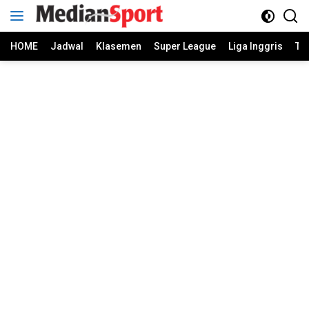
Skip
to
content
HOME
Jadwal
Klasemen
Super League
Liga Inggris
Ti