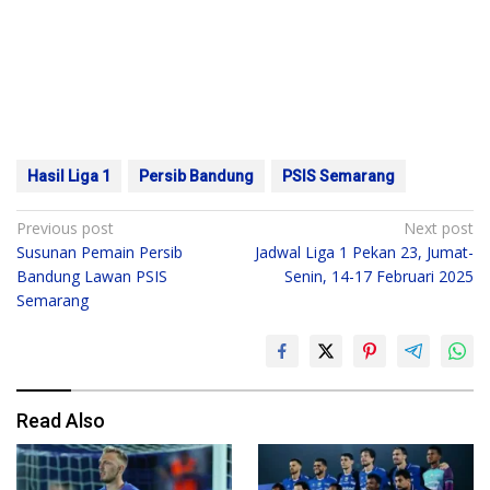
Hasil Liga 1
Persib Bandung
PSIS Semarang
Post
Previous post
Next post
Susunan Pemain Persib
Jadwal Liga 1 Pekan 23, Jumat-
navigation
Bandung Lawan PSIS
Senin, 14-17 Februari 2025
Semarang
Read Also