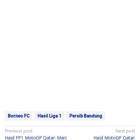
Borneo FC
Hasil Liga 1
Persib Bandung
Post
Previous post
Next post
Hasil FP1 MotoGP Qatar: Marc
Hasil MotoGP Qatar: