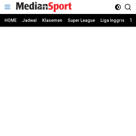
Skip
to
content
HOME
Jadwal
Klasemen
Super League
Liga Inggris
Ti