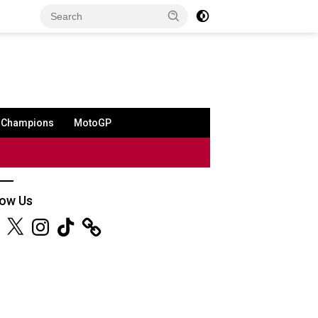
a Champions
MotoGP
low Us
ebook
X
Instagram
TikTok