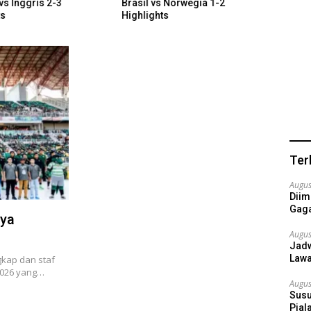
vs Inggris 2-3
Brasil vs Norwegia 1-2
Portu
ts
Highlights
Highl
Ter
Augus
Diim
Gaga
aya
Augus
Jadw
Lawa
kap dan staf
2026 yang…
Augus
Susu
Pial