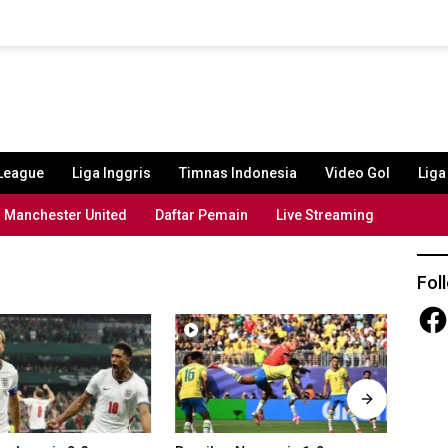
League
Liga Inggris
Timnas Indonesia
Video Gol
Lig
Manchester United
Daftar Pemain
Live Streaming
Fol
Fac