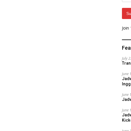
Addr
Su
Join
Fea
July 
Tran
June 
Jadw
Ingg
June 
Jadw
June 
Jadw
Kick
June 