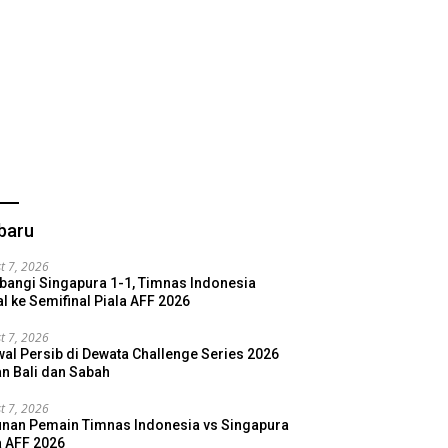
gal vs Kroasia 2-1
Spanyol vs Austria 3-0
I
ights
Highlights
baru
t 7, 2026
bangi Singapura 1-1, Timnas Indonesia
l ke Semifinal Piala AFF 2026
t 7, 2026
al Persib di Dewata Challenge Series 2026
n Bali dan Sabah
t 7, 2026
nan Pemain Timnas Indonesia vs Singapura
a AFF 2026