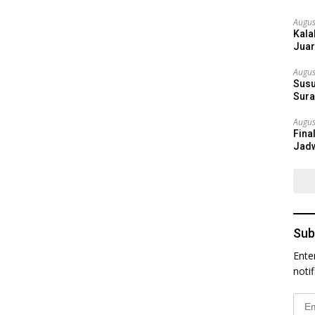
Augus
Kala
Juar
Augus
Susu
Sura
Augus
Fina
Jadw
Sub
Ente
noti
Emai