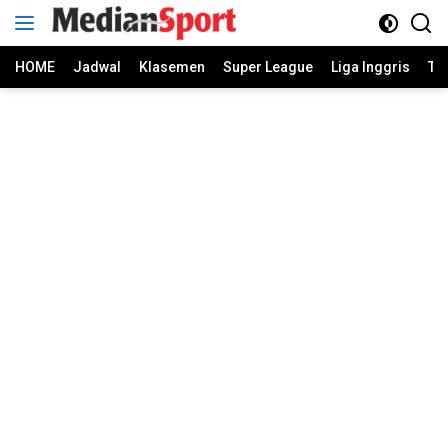
Skip
to
content
HOME
Jadwal
Klasemen
Super League
Liga Inggris
Ti