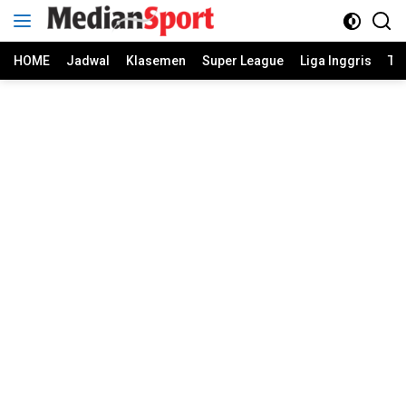
Skip
to
content
HOME
Jadwal
Klasemen
Super League
Liga Inggris
Ti